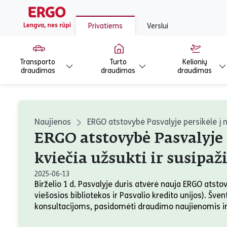
Privatiems
Verslui
Transporto
Turto
Kelionių
draudimas
draudimas
draudimas
Naujienos
ERGO atstovybė Pasvalyje persikėlė į na
ERGO atstovybė Pasvalyje p
kviečia užsukti ir susipaž
2025-06-13
Birželio 1 d. Pasvalyje duris atvėrė nauja ERGO atstovy
viešosios bibliotekos ir Pasvalio kredito unijos). Šve
konsultacijoms, pasidomėti draudimo naujienomis ir 