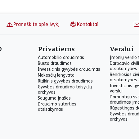
Praneškite apie įvykį
Kontaktai
O
Privatiems
Verslui
Automobilio draudimas
Įmonių verslo
Būsto draudimas
Darbdavio civil
atsakomybės 
Investicinis gyvybės draudimas
Bendrosios civi
Mokesčių lengvata
atsakomybės 
Rizikinis gyvybės draudimas
Investicinis g
Gyvybės draudimo taisyklių
verslui
archyvas
Darbuotojų sv
Saugumo įnašas
draudimas įm
Draudimo sutarties
Rūpestingas d
atsisakymas
Gyvybės draud
archyvas