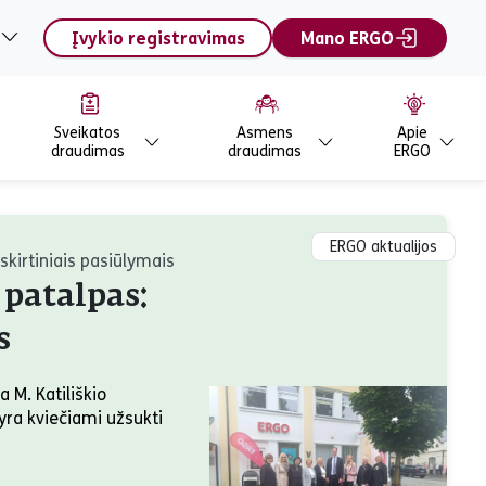
Įvykio registravimas
Mano ERGO
Sveikatos
Asmens
Apie
draudimas
draudimas
ERGO
ERGO aktualijos
šskirtiniais pasiūlymais
 patalpas:
s
a M. Katiliškio
 yra kviečiami užsukti