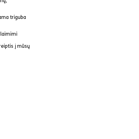
imą,
ama triguba
 laimimi
reiptis į mūsų