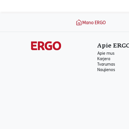
Puslapio apačia
Mano ERGO
Apie ERG
Apie mus
Karjera
Tvarumas
Naujienos