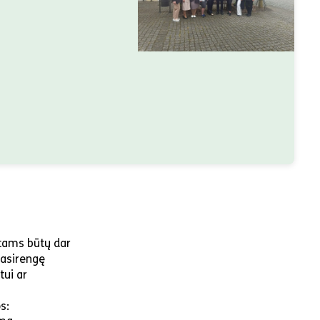
ntams būtų dar
pasirengę
tui ar
s: