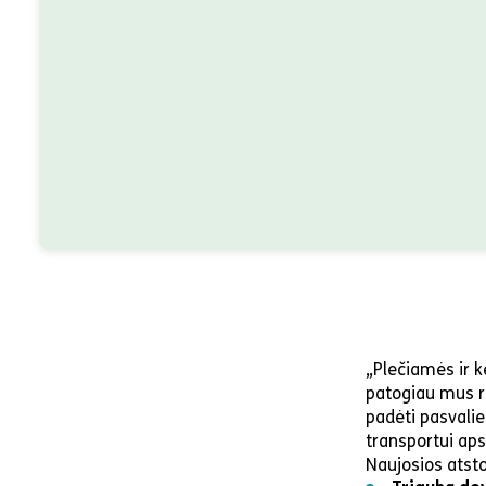
„Plečiamės ir k
patogiau mus r
padėti pasvali
transportui aps
Naujosios atsto