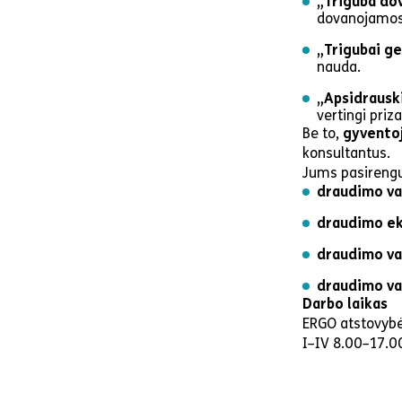
„Triguba do
dovanojamos
„Trigubai g
nauda.
„Apsidrauski
vertingi priz
Be to,
gyventoj
konsultantus.
Jums pasirengus
draudimo vad
draudimo ek
draudimo va
draudimo va
Darbo laikas
ERGO atstovybė
I–IV 8.00–17.00