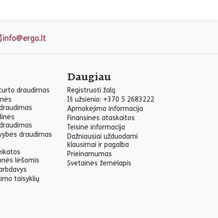
info@ergo.lt
Daugiau
 turto draudimas
Registruoti žalą
inės
Iš užsienio: +370 5 2683222
draudimas
Apmokėjimo informacija
linės
Finansinės ataskaitos
draudimas
Teisinė informacija
yvybės draudimas
Dažniausiai užduodami
klausimai ir pagalba
eikatos
Prieinamumas
onės lėšomis
Svetainės žemėlapis
arbdavys
imo taisyklių