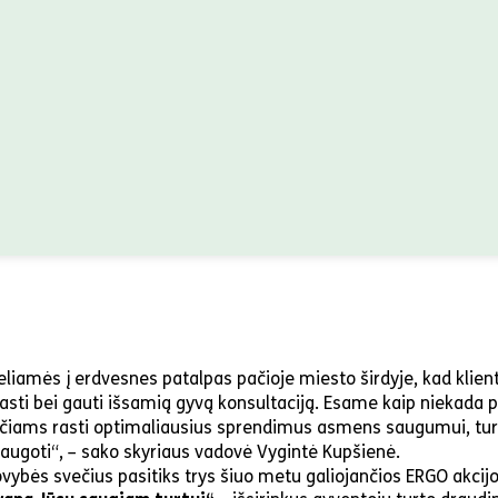
eliamės į erdvesnes patalpas pačioje miesto širdyje, kad klie
asti bei gauti išsamią gyvą konsultaciją. Esame kaip niekada 
ečiams rasti optimaliausius sprendimus asmens saugumui, tur
augoti“, – sako skyriaus vadovė Vygintė Kupšienė.
vybės svečius pasitiks trys šiuo metu galiojančios ERGO akcijo