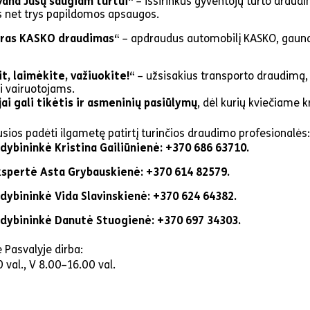
vana Jūsų saugiam turtui“
– išsirinkus gyventojų turto draud
 net trys papildomos apsaugos.
eras KASKO draudimas“
– apdraudus automobilį KASKO, gaun
t, laimėkite, važiuokite!“
– užsisakius transporto draudimą,
ai vairuotojams.
ai gali tikėtis ir asmeninių pasiūlymų
, dėl kurių kviečiame k
ios padėti ilgametę patirtį turinčios draudimo profesionalės:
ybininkė Kristina Gailiūnienė: +370 686 63710.
spertė Asta Grybauskienė: +370 614 82579.
dybininkė Vida Slavinskienė: +370 624 64382.
dybininkė Danutė Stuogienė: +370 697 34303.
 Pasvalyje dirba:
 val., V 8.00–16.00 val.