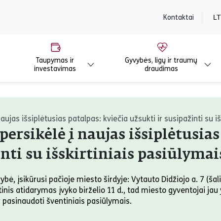
content
Kontaktai
LT
Taupymas ir
Gyvybės, ligų ir traumų
investavimas
draudimas
ujas išsiplėtusias patalpas: kviečia užsukti ir susipažinti su i
ersikėlė į naujas išsiplėtusias
inti su išskirtiniais pasiūlymai
bė, įsikūrusi pačioje miesto širdyje: Vytauto Didžiojo a. 7 (šali
ntinis atidarymas įvyko birželio 11 d., tad miesto gyventojai jau
pasinaudoti šventiniais pasiūlymais.