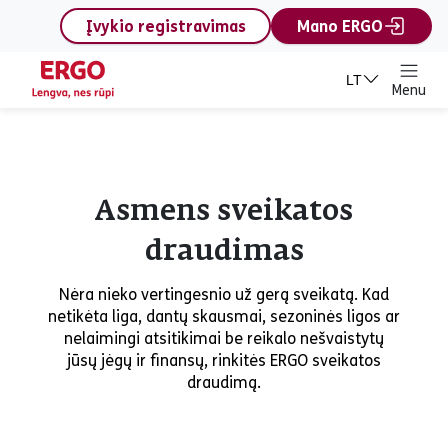
content
Įvykio registravimas
Mano ERGO
LT
Menu
Asmens sveikatos
draudimas
Nėra nieko vertingesnio už gerą sveikatą. Kad
netikėta liga, dantų skausmai, sezoninės ligos ar
nelaimingi atsitikimai be reikalo nešvaistytų
jūsų jėgų ir finansų, rinkitės ERGO sveikatos
draudimą.