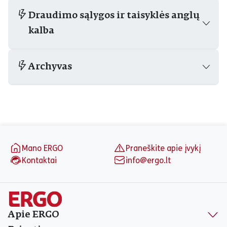
Draudimo sąlygos ir taisyklės anglų
kalba
Archyvas
Puslapio apačia
Mano ERGO
Praneškite apie įvykį
Kontaktai
info@ergo.lt
Apie ERGO