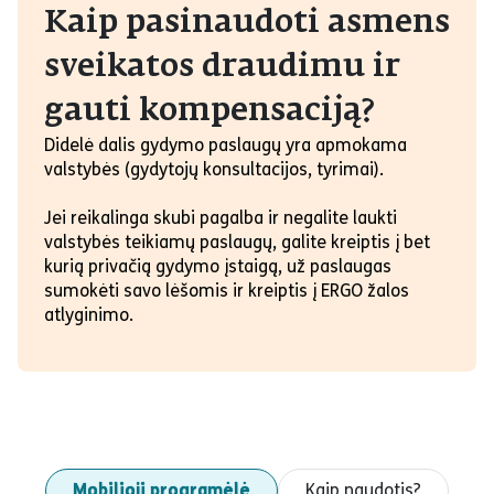
Kaip pasinaudoti asmens
sveikatos draudimu ir
gauti kompensaciją?
Didelė dalis gydymo paslaugų yra apmokama
valstybės (gydytojų konsultacijos, tyrimai).
Jei reikalinga skubi pagalba ir negalite laukti
valstybės teikiamų paslaugų, galite kreiptis į bet
kurią privačią gydymo įstaigą, už paslaugas
sumokėti savo lėšomis ir kreiptis į ERGO žalos
atlyginimo.
Mobilioji programėlė
Kaip naudotis?