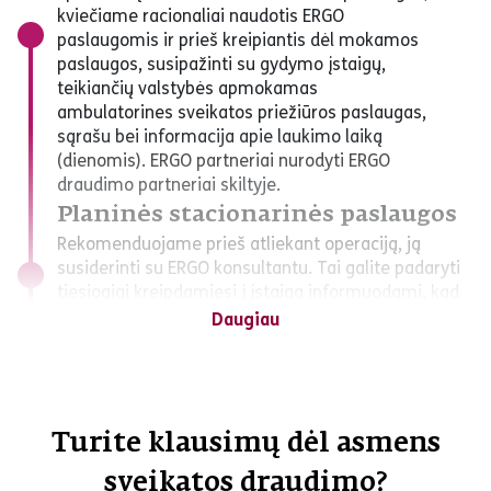
kviečiame racionaliai naudotis ERGO
paslaugomis ir prieš kreipiantis dėl mokamos
paslaugos, susipažinti su gydymo įstaigų,
teikiančių valstybės apmokamas
ambulatorines sveikatos priežiūros paslaugas,
sąrašu bei informacija apie laukimo laiką
(dienomis). ERGO partneriai nurodyti ERGO
draudimo partneriai skiltyje.
Planinės stacionarinės paslaugos
Rekomenduojame prieš atliekant operaciją, ją
susiderinti su ERGO konsultantu. Tai galite padaryti
tiesiogiai kreipdamiesi į įstaigą informuodami, kad
turite ERGO sveikatos draudimą ir prašydami, kad
Daugiau
operacija būtų suderinta su ERGO.
Svarbu!
Didelė dalis gydymo paslaugų yra apmokama
valstybės (gydytojų konsultacijos, tyrimai). Šios
Turite klausimų dėl asmens
paslaugos yra kokybiškos ir neretai –
pasiekiamos be didesnių eilių. Jeigu
sveikatos draudimo?