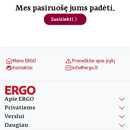
valstybinėje gydymo įstaigoje gaunate iš dalies
valstybės lėšomis padengiamas paslaugas,
Mes pasiruošę jums padėti.
mes padengsime jums priskirtas papildomas
Susisiekti
gydymo išlaidas.
Puslapio apačia
Mano ERGO
Praneškite apie įvykį
Kontaktai
info@ergo.lt
Apie ERGO
Privatiems
Verslui
Daugiau