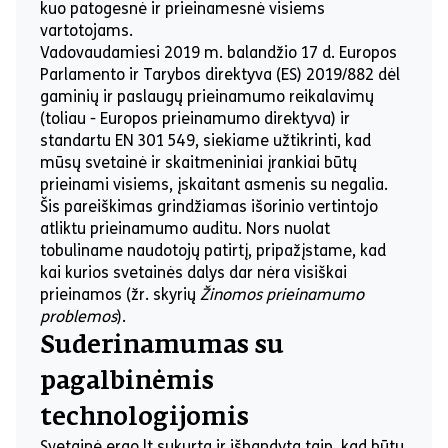
kuo patogesnė ir prieinamesnė visiems
vartotojams.
Vadovaudamiesi 2019 m. balandžio 17 d. Europos
Parlamento ir Tarybos direktyva (ES) 2019/882 dėl
gaminių ir paslaugų prieinamumo reikalavimų
(toliau - Europos prieinamumo direktyva) ir
standartu EN 301 549, siekiame užtikrinti, kad
mūsų svetainė ir skaitmeniniai įrankiai būtų
prieinami visiems, įskaitant asmenis su negalia.
Šis pareiškimas grindžiamas išorinio vertintojo
atliktu prieinamumo auditu. Nors nuolat
tobuliname naudotojų patirtį, pripažįstame, kad
kai kurios svetainės dalys dar nėra visiškai
prieinamos (žr. skyrių
Žinomos prieinamumo
problemos
).
Suderinamumas su
pagalbinėmis
technologijomis
Svetainė ergo.lt sukurta ir išbandyta taip, kad būtų