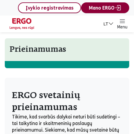
content
Įvykio registravimas
Mano ERGO
LT
Menu
Prieinamumas
ERGO svetainių
prieinamumas
Tikime, kad svarbūs dalykai neturi būti sudėtingi –
tai taikytina ir skaitmeninių paslaugų
prieinamumui. Siekiame, kad mūsų svetainė būtų