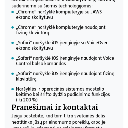
suderinama su šiomis technologijomis:
„Chrome“ naršyklė kompiuteryje su JAWS
ekrano skaitytuvu
„Chrome“ naršyklė kompiuteryje naudojant
fizinę klaviatūrą
„Safari“ naršyklė iOS įrenginyje su VoiceOver
ekrano skaitytuvu
„Safari“ naršyklė iOS įrenginyje naudojant Voice
Control balso komandas
„Safari“ naršyklė iOS įrenginyje naudojant fizinę
klaviatūrą
Naršyklės ir operacinės sistemos mastelio
keitimo bei šrifto dydžio padidinimo funkcijos
(iki 200 %)
Pranešimai ir kontaktai
Jeigu pastebite, kad tam tikra svetainės dalis
neatitinka jūsų prieinamumo poreikių, arba jei