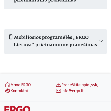
prieinamumo pranešimas
Mobiliosios programėlės „ERGO
Lietuva“ prieinamumo pranešimas
Puslapio apačia
Mano ERGO
Praneškite apie įvykį
Kontaktai
info@ergo.lt