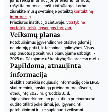
jums reikia informacijos prieinamu formatu,
rašykite mums el. paštu info@ergo.lt arba
žiūrėkite mūsų svetainėje pateiktą
kontaktinę
informaciją
.
Priežiūros institucija Lietuvoje:
Valstybinė
vartotojų teisių apsaugos tarnyba
Veiksmų planas
Patobulinimus įgyvendiname atsižvelgdami į
naudotojų patirtį ir technines galimybes. Visus
suplanuotus pakeitimus planuojame užbaigti iki
2025 m. Dėkojame už kantrybę šio proceso metu.
Papildoma, atnaujinta
informacija
Ši skiltis pateikia naujausią informaciją apie ERGO
skaitmeninių paslaugų prieinamumo būseną,
atnaujintą 2025 m. gruodžio 31 d.
Joje apibendrinami po paskutinio prieinamumo
audito atlikti pakeitimai, jau įgyvendinti
patobulinimai ir likę suplanuoti veiksmai.