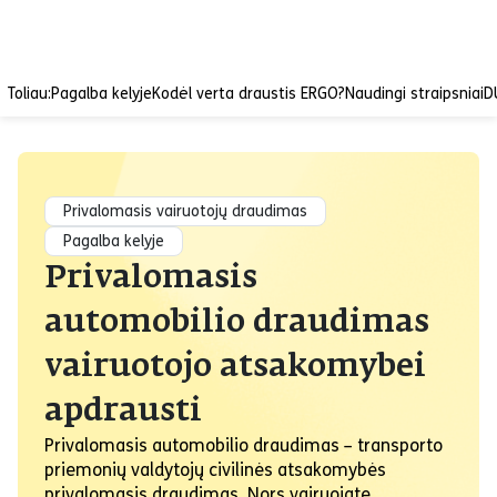
Toliau:
Pagalba kelyje
Kodėl verta draustis ERGO?
Naudingi straipsniai
D
Privalomasis vairuotojų draudimas
Pagalba kelyje
Privalomasis
automobilio draudimas
vairuotojo atsakomybei
apdrausti
Privalomasis automobilio draudimas – transporto
priemonių valdytojų civilinės atsakomybės
privalomasis draudimas. Nors vairuojate