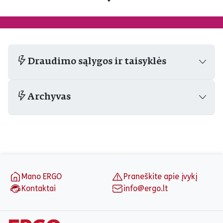
Draudimo sąlygos ir taisyklės
Archyvas
Puslapio apačia
Mano ERGO
Praneškite apie įvykį
Kontaktai
info@ergo.lt