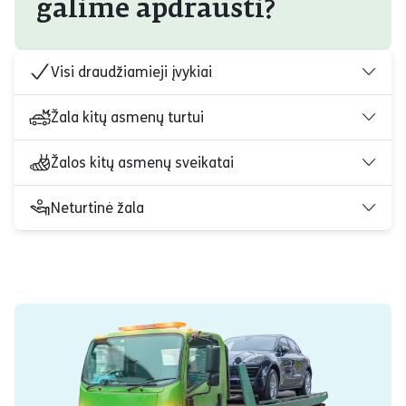
galime apdrausti?
Visi draudžiamieji įvykiai
Žala kitų asmenų turtui
Žalos kitų asmenų sveikatai
Neturtinė žala