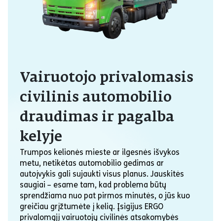
Vairuotojo privalomasis
civilinis automobilio
draudimas ir pagalba
kelyje
Trumpos kelionės mieste ar ilgesnės išvykos
metu, netikėtas automobilio gedimas ar
autoįvykis gali sujaukti visus planus. Jauskitės
saugiai – esame tam, kad problema būtų
sprendžiama nuo pat pirmos minutės, o jūs kuo
greičiau grįžtumėte į kelią. Įsigijus ERGO
privalomąjį vairuotojų civilinės atsakomybės