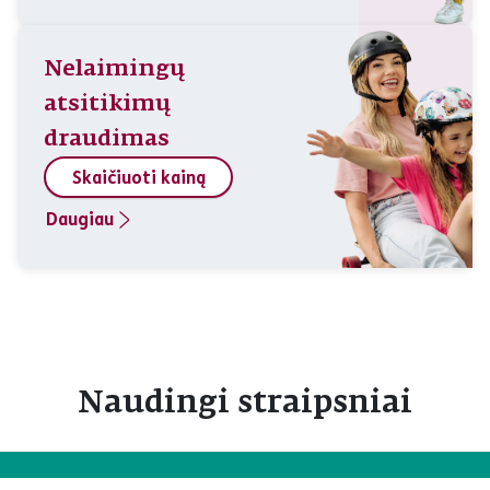
Nelaimingų
atsitikimų
draudimas
Skaičiuoti kainą
Daugiau
Naudingi straipsniai