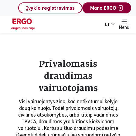
content
Įvykio registravimas
Mano ERGO
LT
Menu
Privalomasis
draudimas
vairuotojams
Visi vairuojantys žino, kad netikėtumai kelyje
daug kainuoja. Todėl privalomasis vairuotojų
civilinės atsakomybės, arba kitaip vadinamas
TPVCA, draudimas yra būtinas kiekvienam
vairuotojui. Kartu su šiuo draudimu padėsime
išvengti didelių rūpesčių, jei vairuodami netyčia