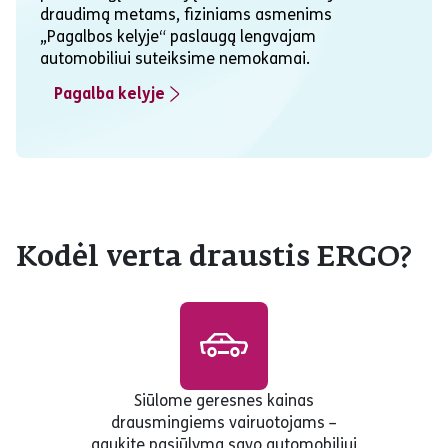
draudimą metams, fiziniams asmenims
„Pagalbos kelyje“ paslaugą lengvajam
automobiliui suteiksime nemokamai.
Pagalba kelyje
Kodėl verta draustis ERGO?
Siūlome geresnes kainas
drausmingiems vairuotojams –
gaukite pasiūlymą savo automobiliui