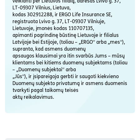
veikianti per Lietuvos filialą, adresas Lvivo g. 37,
LT-09307 Vilnius, Lietuva,
kodas 302912288, ir ERGO Life Insurance SE,
registruota Lvivo g. 37, LT-09307 Vilniuje,
Lietuvoje, įmonės kodas 110707135,
apimanti pagrindinę būstinę Lietuvoje ir filialus
Latvijoje bei Estijoje, (toliau – „ERGO“ arba „mes“),
supranta, kad asmens duomenų
apsaugos klausimai yra itin svarbūs Jums – mūsų
klientams bei kitiems duomenų subjektams (toliau
– „Duomenų subjektai“ arba
„Jūs“), ir įsipareigoja gerbti ir saugoti kiekvieno
Duomenų subjekto privatumą ir asmens duomenis
tvarkyti pagal taikomų teisės
aktų reikalavimus.