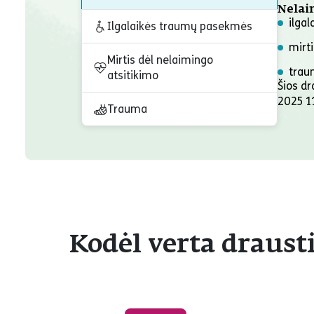
Nelai
ilga
Ilgalaikės traumų pasekmės
mirt
Mirtis dėl nelaimingo
trau
atsitikimo
Šios d
2025 11
Trauma
Kodėl verta draus