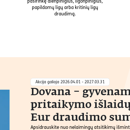
pasirinkę dienpinigius, ligonpinigius,
papildomų ligų arba kritinių ligų
draudimą.
Akcija galioja 2026.04.01 - 2027.03.31
Dovana – gyvenamo
pritaikymo išlaid
Eur draudimo su
Apsidrauskite nuo nelaimingų atsitikimų išmint