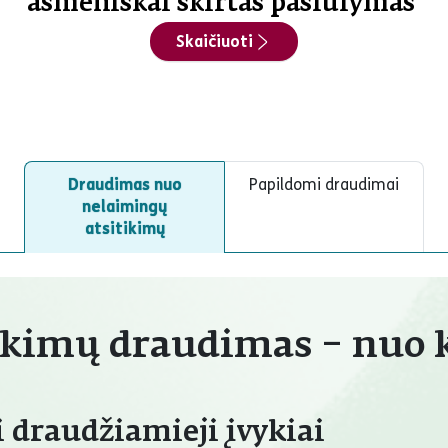
asmeniškai skirtas pasiūlymas
Skaičiuoti
Draudimas nuo
Papildomi draudimai
nelaimingų
atsitikimų
ikimų draudimas – nuo 
i draudžiamieji įvykiai