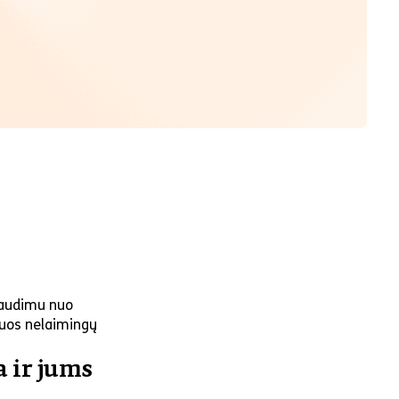
raudimu nuo
inuos nelaimingų
 ir jums