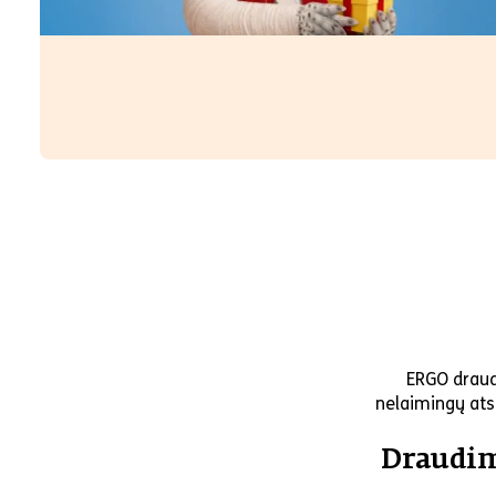
ERGO draud
nelaimingų atsi
Draudim