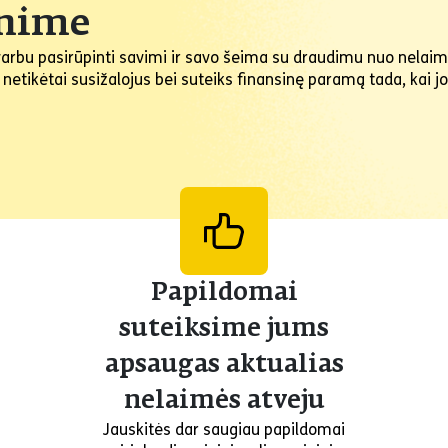
enime
 svarbu pasirūpinti savimi ir savo šeima su draudimu nuo nela
tikėtai susižalojus bei suteiks finansinę paramą tada, kai jos
Papildomai
suteiksime jums
apsaugas aktualias
nelaimės atveju
Jauskitės dar saugiau papildomai