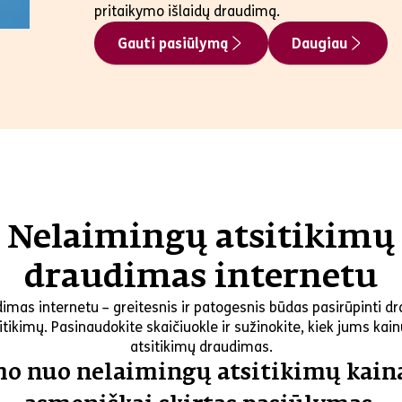
pritaikymo išlaidų draudimą.
Gauti pasiūlymą
Daugiau
Nelaimingų atsitikimų
draudimas internetu
imas internetu – greitesnis ir patogesnis būdas pasirūpinti d
tikimų. Pasinaudokite skaičiuokle ir sužinokite, kiek jums ka
atsitikimų draudimas.
o nuo nelaimingų atsitikimų kaina