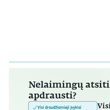
Nelaimingų atsit
apdrausti?
Vis
Visi draudžiamieji įvykiai