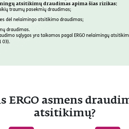
mingų atsitikimų draudimas apima šias rizikas:
laikių traumų pasekmių draudimas;
ies dėl nelaimingo atsitikimo draudimas;
mų draudimas.
raudimo sąlygos yra taikomos pagal ERGO nelaimingų atsitikimų
 03).
tis ERGO asmens draud
atsitikimų?