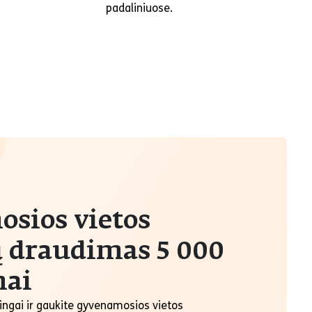
padaliniuose.
sios vietos
ų draudimas 5 000
mai
ingai ir gaukite gyvenamosios vietos