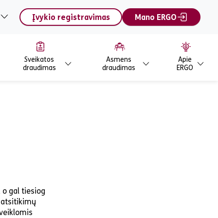
Įvykio registravimas
Mano ERGO
Sveikatos
Asmens
Apie
draudimas
draudimas
ERGO
 o gal tiesiog
atsitikimų
veiklomis