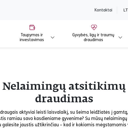
content
Kontaktai
LT
Taupymas ir
Gyvybės, ligų ir traumų
investavimas
draudimas
Nelaimingų atsitikimų
draudimas
raugais aktyviai leisti laisvalaikį, su šeima leidžiatės į gamtą,
ustis ramiau savo kasdieniame gyvenime? Su mūsų nelaimingų 
 galėsite jaustis užtikrinčiau – kad ir kokiomis mėgstamomis 