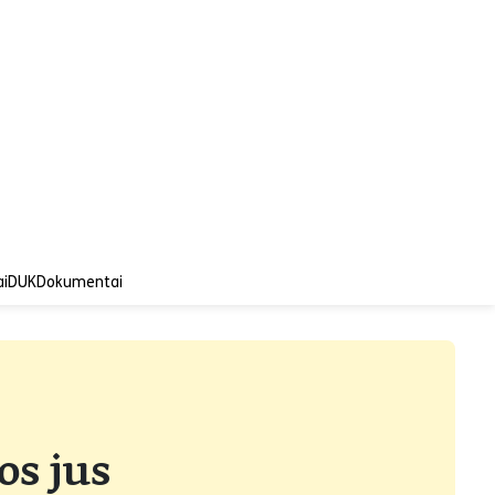
ai
DUK
Dokumentai
s jus