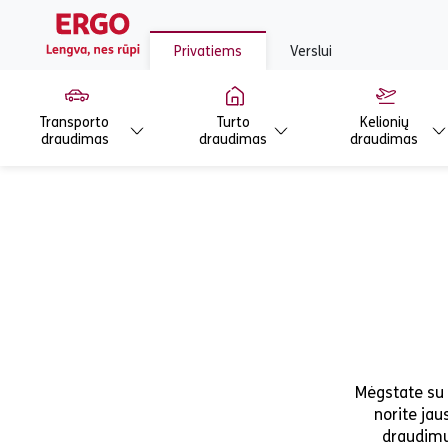
Privatiems
Verslui
Transporto
Turto
Kelionių
draudimas
draudimas
draudimas
Mėgstate su d
norite ja
draudimu