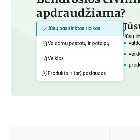
Bendrosios civili
apdraudžiama?
Jūs
Jūsų pasirinktos rizikos
Jūsų įm
vald
Valdomų pastatų ir patalpų
veikl
Veiklos
produ
Produkto ir (ar) paslaugos