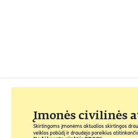
Įmonės civilinės 
Skirtingoms įmonėms aktualios skirtingos drau
veiklos pobūdį ir draudėjo poreikius atitinka