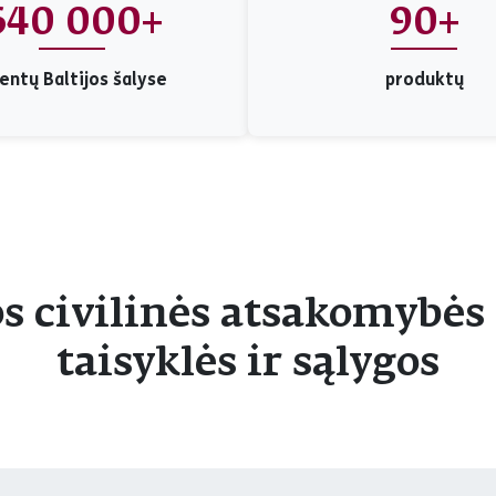
640 000+
90+
ientų Baltijos šalyse
produktų
s civilinės atsakomybė
taisyklės ir sąlygos