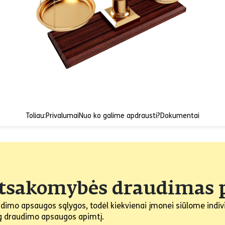
Toliau:
Privalumai
Nuo ko galime apdrausti?
Dokumentai
atsakomybės draudimas p
dimo apsaugos sąlygos, todėl kiekvienai įmonei siūlome indivi
nčią draudimo apsaugos apimtį.