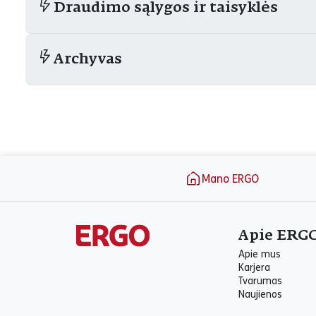
Draudimo sąlygos ir taisyklės
Archyvas
Puslapio apačia
Mano ERGO
Apie ERG
Apie mus
Karjera
Tvarumas
Naujienos