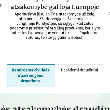
r
atsakomybė galioja Europoje
Apdrausime jūsų civilinę atsakomybę už žalą,
atsiradusią ES, Norvegijoje, Šveicarijoje ir
Jungtinėje Karalystėje, su sąlyga, kad žalos
padarymo priežastimi yra jūsų produktas, kuris yra
pateiktas Lietuvoje (ne verslo) tikslais. Papildomai
sutarus, teritoriją galima išplėsti.
Bendrosios civilinės
Papildomi draudimai
atsakomybės
draudimas