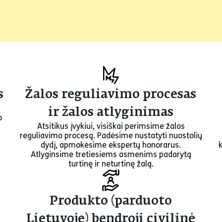
s
Žalos reguliavimo procesas
ir žalos atlyginimas
o
Atsitikus įvykiui, visiškai perimsime žalos
reguliavimo procesą. Padėsime nustatyti nuostolių
dydį, apmokėsime ekspertų honorarus.
Atlyginsime tretiesiems asmenims padarytą
turtinę ir neturtinę žalą.
Produkto (parduoto
Lietuvoje) bendroji civilinė