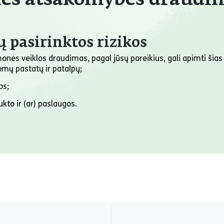
nės atsakomybės draudim
ų pasirinktos rizikos
onės veiklos draudimas, pagal jūsų poreikius, gali apimti šias 
omų pastatų ir patalpų;
os;
kto ir (ar) paslaugos.