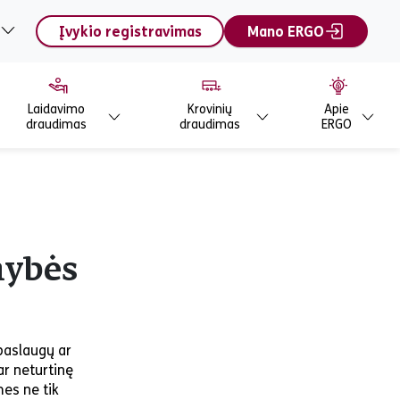
Įvykio registravimas
Mano ERGO
Laidavimo
Krovinių
Apie
draudimas
draudimas
ERGO
mybės
 paslaugų ar
ar neturtinę
es ne tik