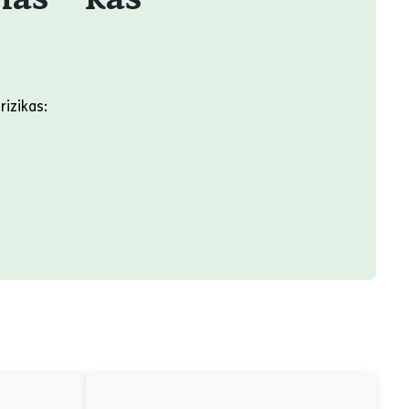
as – kas
rizikas: