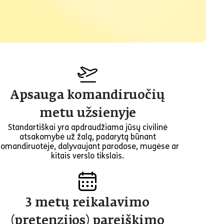
Apsauga komandiruočių
metu užsienyje
Standartiškai yra apdraudžiama jūsų civilinė
atsakomybė už žalą, padarytą būnant
komandiruotėje, dalyvaujant parodose, mugėse ar
kitais verslo tikslais.
3 metų reikalavimo
(pretenzijos) pareiškimo