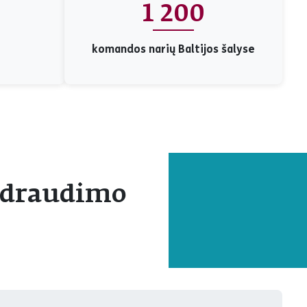
1 200
komandos narių Baltijos šalyse
s draudimo