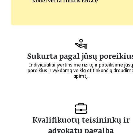
Kodėl verta rinktis ERGO?
Sukurta pagal jūsų poreikiu
Individualiai įvertinsime riziką ir pateiksime jūsų
poreikius ir vykdomą veiklą atitinkančią draudim
apimtį.
Kvalifikuotų teisininkų ir
advokatų pagalba