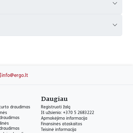
info@ergo.lt
Daugiau
 turto draudimas
Registruoti žalą
inės
Iš užsienio: +370 5 2683222
draudimas
Apmokėjimo informacija
linės
Finansinės ataskaitos
draudimas
Teisinė informacija