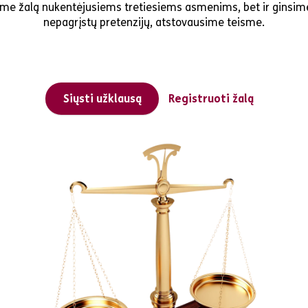
ime žalą nukentėjusiems tretiesiems asmenims, bet ir ginsim
nepagrįstų pretenzijų, atstovausime teisme.
Siųsti užklausą
Registruoti žalą