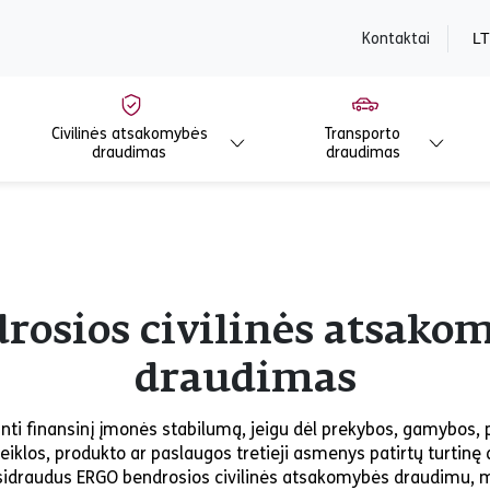
content
Kontaktai
LT
Civilinės atsakomybės
Transporto
draudimas
draudimas
rosios civilinės atsako
draudimas
inti finansinį įmonės stabilumą, jeigu dėl prekybos, gamybos,
veiklos, produkto ar paslaugos tretieji asmenys patirtų turtinę 
sidraudus ERGO bendrosios civilinės atsakomybės draudimu, m