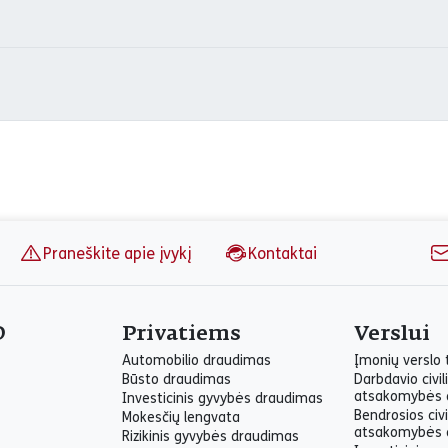
Praneškite apie įvykį
Kontaktai
O
Privatiems
Verslui
Automobilio draudimas
Įmonių verslo
Būsto draudimas
Darbdavio civil
atsakomybės 
Investicinis gyvybės draudimas
Bendrosios civi
Mokesčių lengvata
atsakomybės 
Rizikinis gyvybės draudimas