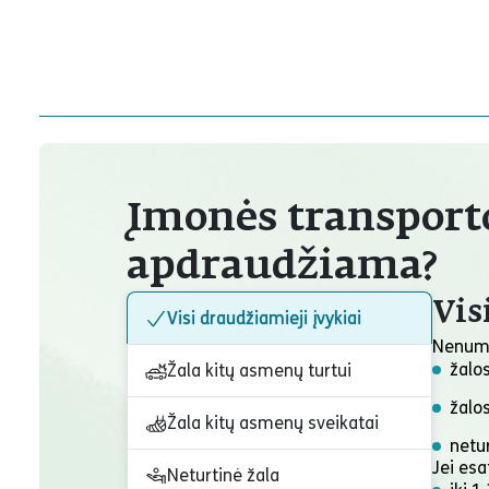
Įmonės transport
apdraudžiama?
Vis
Visi draudžiamieji įvykiai
Nenuma
žalos
Žala kitų asmenų turtui
žalo
Žala kitų asmenų sveikatai
netur
Jei es
Neturtinė žala