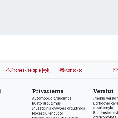
Praneškite apie įvykį
Kontaktai
O
Privatiems
Verslui
Automobilio draudimas
Įmonių verslo
Būsto draudimas
Darbdavio civil
atsakomybės 
Investicinis gyvybės draudimas
Bendrosios civi
Mokesčių lengvata
atsakomybės 