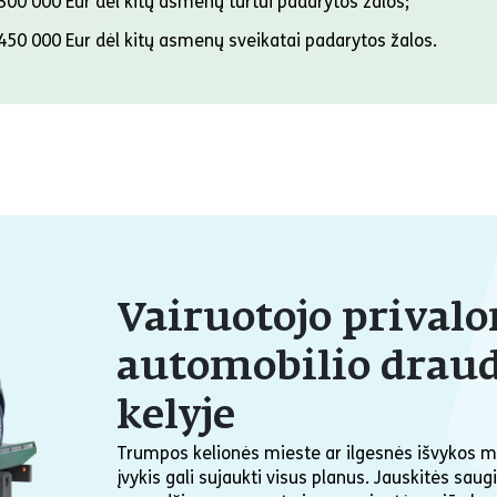
 300 000 Eur dėl kitų asmenų turtui padarytos žalos;
 450 000 Eur dėl kitų asmenų sveikatai padarytos žalos.
Vairuotojo privalo
automobilio draud
kelyje
Trumpos kelionės mieste ar ilgesnės išvykos m
įvykis gali sujaukti visus planus. Jauskitės sa