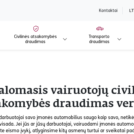
content
Kontaktai
LT
Civilinės atsakomybės
Transporto
draudimas
draudimas
alomasis vairuotojų civi
akomybės draudimas ver
 darbuotojai savo įmonės automobilius saugo kaip savo, netik
 visada. Jei jūs ar jūsų darbuotojai, vairuodami įmonės automob
e eismo įvykį, atlyginsime kitų asmenų turtui ar sveikatai pad