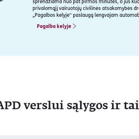
sprendžiama nuo pat pirmos minutės, o jūs kuo g
privalomąjį vairuotojų civilinės atsakomybės
„Pagalbos kelyje“ paslaugą lengvajam automob
Pagalba kelyje
D verslui sąlygos ir ta