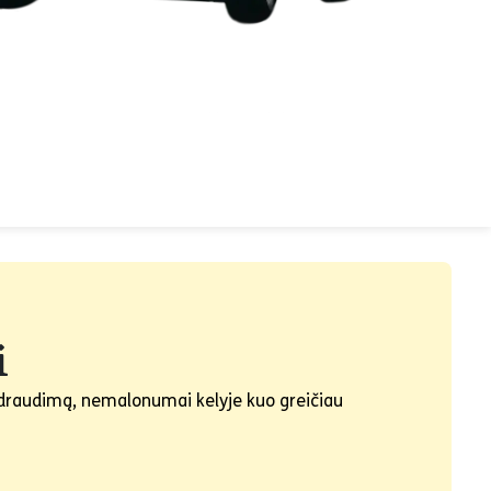
i
s draudimą, nemalonumai kelyje kuo greičiau