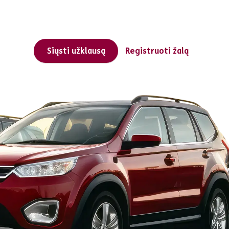
Siųsti užklausą
Registruoti žalą