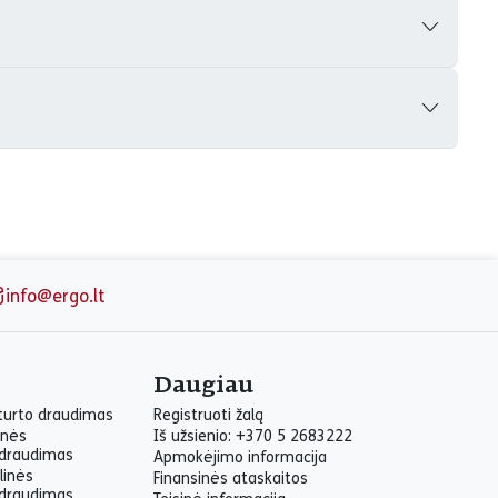
info@ergo.lt
Daugiau
 turto draudimas
Registruoti žalą
inės
Iš užsienio: +370 5 2683222
draudimas
Apmokėjimo informacija
linės
Finansinės ataskaitos
draudimas