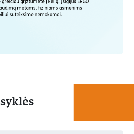
reičiau grįžtumėte į kelią. Įsigijus ERGO
 draudimą metams, fiziniams asmenims
iliui suteiksime nemokamai.
isyklės