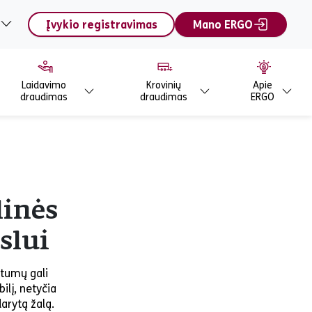
Įvykio registravimas
Mano ERGO
Laidavimo
Krovinių
Apie
draudimas
draudimas
ERGO
linės
slui
ėtumų gali
ilį, netyčia
arytą žalą.