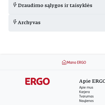
Draudimo sąlygos ir taisyklės
Archyvas
Puslapio apačia
Mano ERGO
Apie ERG
Apie mus
Karjera
Tvarumas
Naujienos