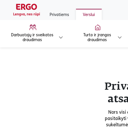
Privatiems
Verslui
Darbuotojų ir sveikatos
Turto ir įrangos
draudimas
draudimas
Priv
ats
Nors visi
pasitaikyti
sukeltumėt