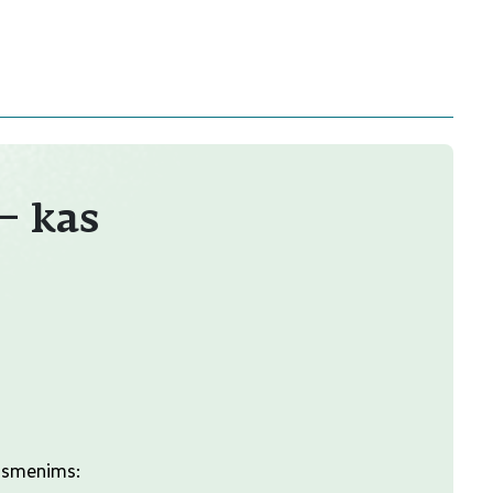
– kas
 asmenims: