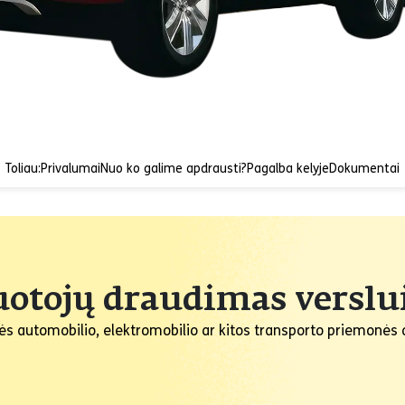
Toliau:
Privalumai
Nuo ko galime apdrausti?
Pagalba kelyje
Dokumentai
uotojų draudimas verslu
nės automobilio, elektromobilio ar kitos transporto priemonė