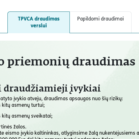
TPVCA draudimas
Papildomi draudimai
verslui
o priemonių draudimas 
i draudžiamieji įvykiai
tyto įvykio atveju, draudimas apsaugos nuo šių rizikų:
 kitų asmenų turtui;
s kitų asmenų sveikatai;
tinės žalos.
ate eismo įvykio kaltininkas, atlyginsime žalą nukentėjusiems