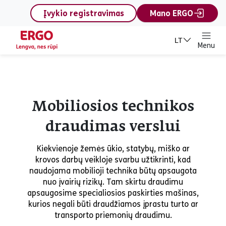
content
Įvykio registravimas
Mano ERGO
LT
Menu
Mobiliosios technikos
draudimas verslui
Kiekvienoje žemės ūkio, statybų, miško ar
krovos darbų veikloje svarbu užtikrinti, kad
naudojama mobilioji technika būtų apsaugota
nuo įvairių rizikų. Tam skirtu draudimu
apsaugosime specialiosios paskirties mašinas,
kurios negali būti draudžiamos įprastu turto ar
transporto priemonių draudimu.