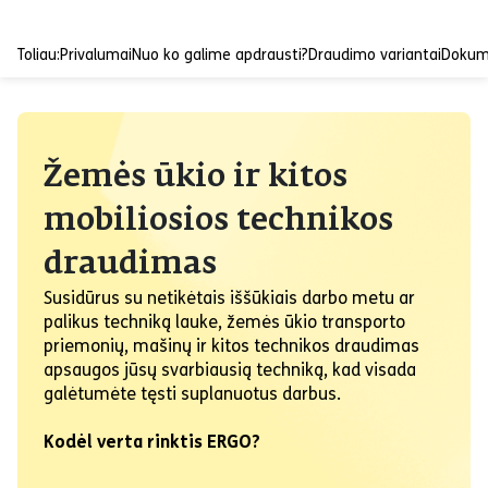
Toliau:
Privalumai
Nuo ko galime apdrausti?
Draudimo variantai
Dokum
Žemės ūkio ir kitos
mobiliosios technikos
draudimas
Susidūrus su netikėtais iššūkiais darbo metu ar
palikus techniką lauke, žemės ūkio transporto
priemonių, mašinų ir kitos technikos draudimas
apsaugos jūsų svarbiausią techniką, kad visada
galėtumėte tęsti suplanuotus darbus.
Kodėl verta rinktis ERGO?