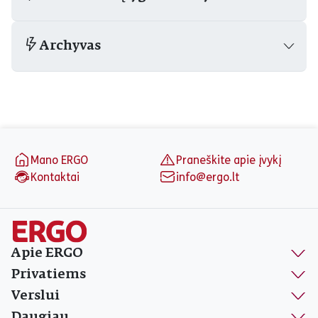
Archyvas
Puslapio apačia
Mano ERGO
Praneškite apie įvykį
Kontaktai
info@ergo.lt
Apie ERGO
Privatiems
Verslui
Daugiau