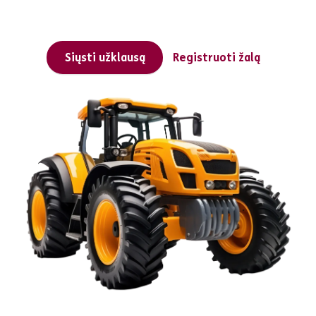
Siųsti užklausą
Registruoti žalą