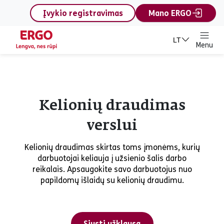
content
Įvykio registravimas
Mano ERGO
LT
Menu
Kelionių draudimas
verslui
Kelionių draudimas skirtas toms įmonėms, kurių
darbuotojai keliauja į užsienio šalis darbo
reikalais. Apsaugokite savo darbuotojus nuo
papildomų išlaidų su kelionių draudimu.
Siųsti užklausą