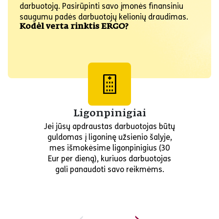
darbuotoją. Pasirūpinti savo įmonės finansiniu
saugumu padės darbuotojų kelionių draudimas.
Kodėl verta rinktis ERGO?
Ligonpinigiai
Jei jūsų apdraustas darbuotojas būtų
guldomas į ligoninę užsienio šalyje,
mes išmokėsime ligonpinigius (30
Eur per dieną), kuriuos darbuotojas
gali panaudoti savo reikmėms.