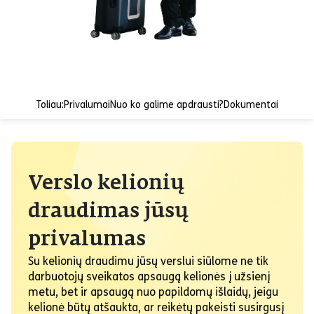
Toliau:
Privalumai
Nuo ko galime apdrausti?
Dokumentai
Verslo kelionių
draudimas jūsų
privalumas
Su kelionių draudimu jūsų verslui siūlome ne tik
darbuotojų sveikatos apsaugą kelionės į užsienį
metu, bet ir apsaugą nuo papildomų išlaidų, jeigu
kelionė būtų atšaukta, ar reikėtų pakeisti susirgusį