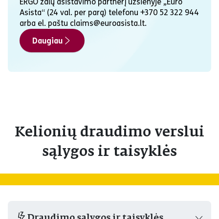
ERGO žalų asistavimo partnerį užsienyje „Euro
Asista“ (24 val. per parą) telefonu +370 52 322 944
arba el. paštu claims@euroasista.lt.
Daugiau
Kelionių draudimo verslui
sąlygos ir taisyklės
Draudimo sąlygos ir taisyklės