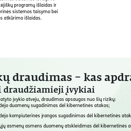
ėjiškų programų išlaidas ir
rinės sistemos taisymo bei
os atkūrimo išlaidas.
ikų draudimas – kas apd
i draudžiamieji įvykiai
tyto įvykio atveju, draudimas apsaugos nuo šių rizikų:
dėjo duomenų sugadinimas dėl kibernetinės atakos;
dėjo kompiuterinės įrangos sugadinimas dėl kibernetinės atak
iųjų asmenų asmens duomenų atskleidimas dėl kibernetinės a