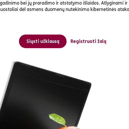
dinimo bei jų praradimo ir atstatymo išlaidos. Atlyginami ir t
 nuostoliai dėl asmens duomenų nutekinimo kibernetinės atak
Siųsti užklausą
Registruoti žalą