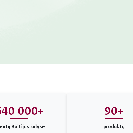
640 000+
90+
ientų Baltijos šalyse
produktų