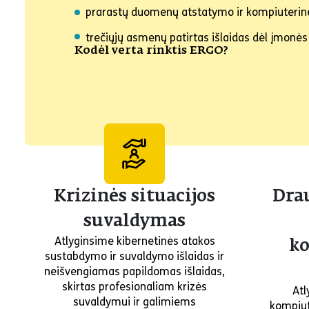
prarastų duomenų atstatymo ir kompiuterinė
trečiųjų asmenų patirtas išlaidas dėl įmo
Kodėl verta rinktis ERGO?
Krizinės situacijos
Dra
suvaldymas
Atlyginsime kibernetinės atakos
ko
sustabdymo ir suvaldymo išlaidas ir
neišvengiamas papildomas išlaidas,
skirtas profesionaliam krizės
Atl
suvaldymui ir galimiems
kompiut