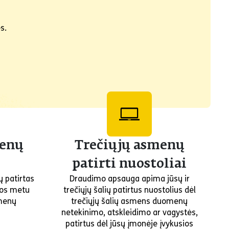
stės.
enų
Trečiųjų asmenų
s
patirti nuostoliai
 patirtas
Draudimo apsauga apima jūsų ir
kos metu
trečiųjų šalių patirtus nuostolius dėl
menų
trečiųjų šalių asmens duomenų
netekinimo, atskleidimo ar vagystės,
patirtus dėl jūsų įmonėje įvykusios