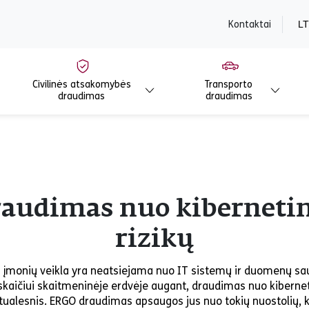
content
Kontaktai
LT
Civilinės atsakomybės
Transporto
draudimas
draudimas
audimas nuo kiberneti
rizikų
 įmonių veikla yra neatsiejama nuo IT sistemų ir duomenų s
skaičiui skaitmeninėje erdvėje augant, draudimas nuo kiberne
tualesnis. ERGO draudimas apsaugos jus nuo tokių nuostolių, ka