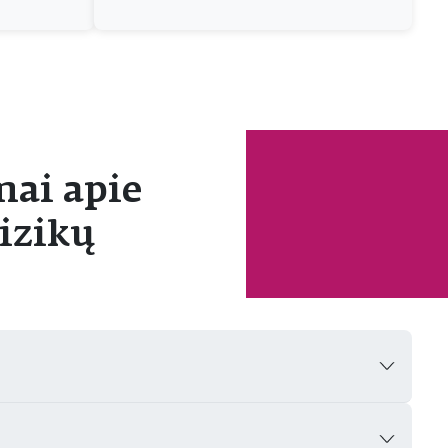
ai apie
izikų