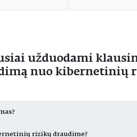
usiai užduodami klausim
dimą nuo kibernetinių r
imas?
ernetinių rizikų draudime?