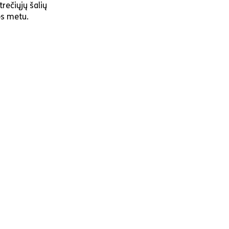
rečiųjų šalių
os metu.