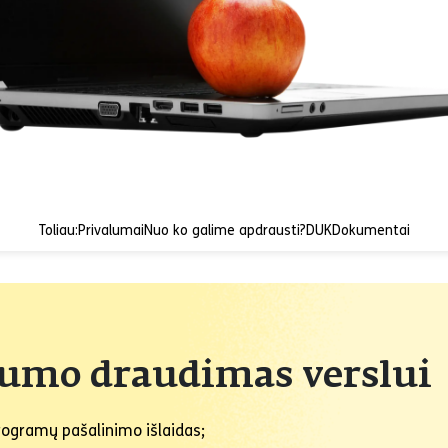
Toliau:
Privalumai
Nuo ko galime apdrausti?
DUK
Dokumentai
gumo draudimas verslui
programų pašalinimo išlaidas;