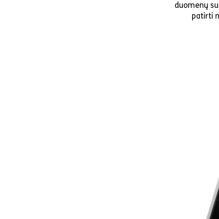
duomenų suga
patirti