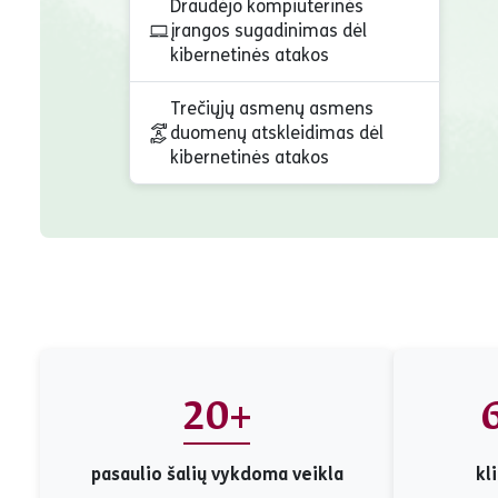
Draudėjo kompiuterinės
įrangos sugadinimas dėl
kibernetinės atakos
Trečiųjų asmenų asmens
duomenų atskleidimas dėl
kibernetinės atakos
20+
pasaulio šalių vykdoma veikla
kl