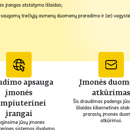
s įrangos atstatymo išlaidas;
nės saugomų trečiųjų asmenų duomenų praradimo ir (ar) vagy
udimo apsauga
Įmonės duom
įmonės
atkūrima
Šis draudimas padengs jūsų
mpiuterinei
išlaidas kibernetinės ata
įrangai
prarastų įmonės duo
atkūrimui.
yginsime jūsų įmonės
erinės sistemos išvalymo