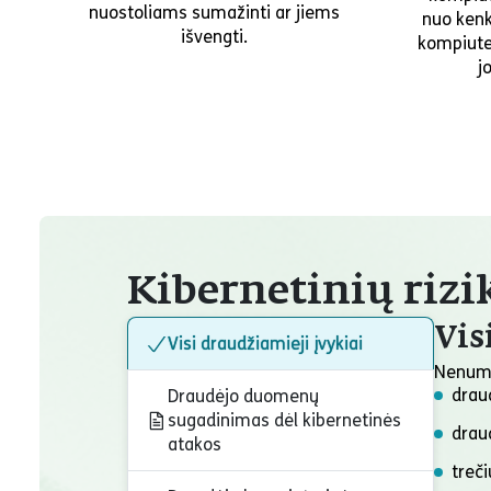
nuostoliams sumažinti ar jiems
nuo kenk
išvengti.
kompiute
j
Kibernetinių riz
Vis
Visi draudžiamieji įvykiai
Nenuma
drau
Draudėjo duomenų
sugadinimas dėl kibernetinės
drau
atakos
treč