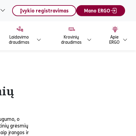
Įvykio registravimas
Mano ERGO
Laidavimo
Krovinių
Apie
draudimas
draudimas
ERGO
nių
augumo, o
tinių grėsmių
ip įrangos ir