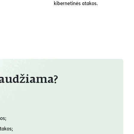
kibernetinės atakos.
raudžiama?
os;
takos;