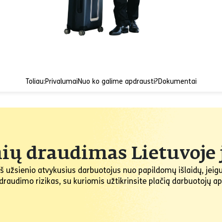
Toliau:
Privalumai
Nuo ko galime apdrausti?
Dokumentai
nių draudimas Lietuvoje 
 užsienio atvykusius darbuotojus nuo papildomų išlaidų, jeigu
as draudimo rizikas, su kuriomis užtikrinsite plačią darbuotoj