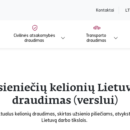
content
Kontaktai
LT
Civilinės atsakomybės
Transporto
draudimas
draudimas
ieniečių kelionių Lietu
draudimas (verslui)
ktualus kelionių draudimas, skirtas užsienio piliečiams, atvyks
Lietuvą darbo tikslais.