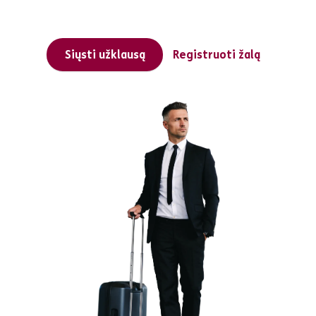
Siųsti užklausą
Registruoti žalą