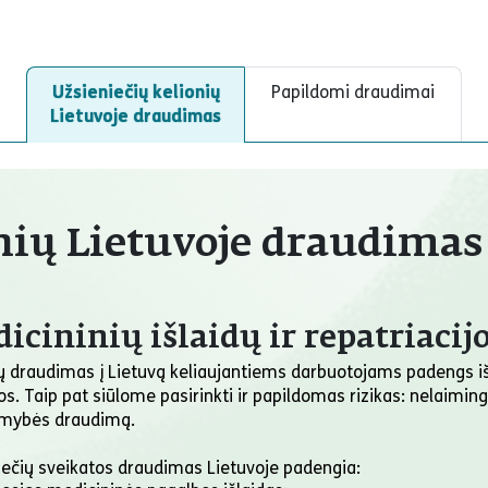
Užsieniečių kelionių
Papildomi draudimai
Lietuvoje draudimas
nių Lietuvoje draudimas
icininių išlaidų ir repatriaci
ų draudimas į Lietuvą keliaujantiems darbuotojams padengs išl
s. Taip pat siūlome pasirinkti ir papildomas rizikas: nelaimin
mybės draudimą.
iečių sveikatos draudimas Lietuvoje padengia: