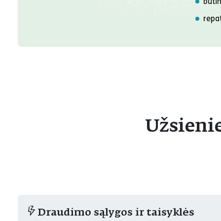
būti
repat
Užsieni
Draudimo sąlygos ir taisyklės