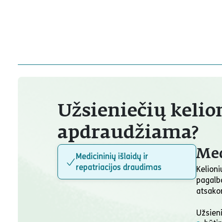
Užsieniečių kelio
apdraudžiama?
Med
Medicininių išlaidų ir
repatriacijos draudimas
Kelioni
pagalbo
atsako
Užsien