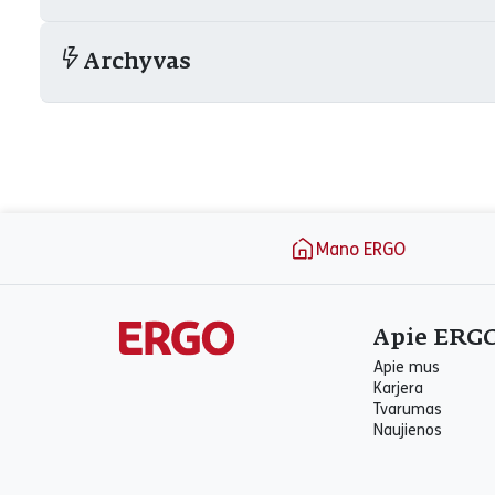
Archyvas
Puslapio apačia
Mano ERGO
Apie ERG
Apie mus
Karjera
Tvarumas
Naujienos