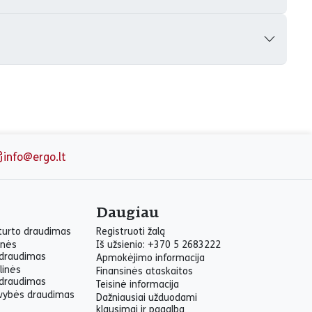
info@ergo.lt
Daugiau
 turto draudimas
Registruoti žalą
inės
Iš užsienio: +370 5 2683222
draudimas
Apmokėjimo informacija
linės
Finansinės ataskaitos
draudimas
Teisinė informacija
yvybės draudimas
Dažniausiai užduodami
klausimai ir pagalba