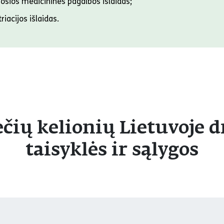
nosios medicininės pagalbos išlaidas;
riacijos išlaidas.
ečių kelionių Lietuvoje 
taisyklės ir sąlygos