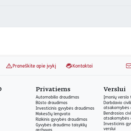
Praneškite apie įvykį
Kontaktai
O
Privatiems
Verslui
Automobilio draudimas
Įmonių verslo
Būsto draudimas
Darbdavio civil
atsakomybės 
Investicinis gyvybės draudimas
Bendrosios civi
Mokesčių lengvata
atsakomybės 
Rizikinis gyvybės draudimas
Investicinis g
Gyvybės draudimo taisyklių
verslui
archyvas