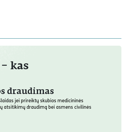
 – kas
jos draudimas
aidas jei prireiktų skubios medicininės
gų atsitikimų draudimą bei asmens civilinės