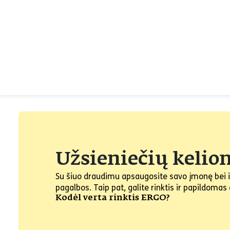
Užsieniečių kelio
Su šiuo draudimu apsaugosite savo įmonę bei iš
pagalbos. Taip pat, galite rinktis ir papildom
Kodėl verta rinktis ERGO?