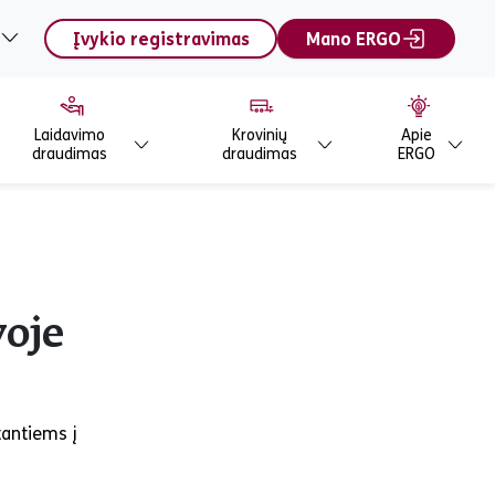
Įvykio registravimas
Mano ERGO
Laidavimo
Krovinių
Apie
draudimas
draudimas
ERGO
voje
tantiems į