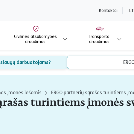
content
Kontaktai
LT
Civilinės atsakomybės
Transporto
draudimas
draudimas
paslaugų darbuotojams?
ERGO
mas įmonės lėšomis
ERGO partnerių sąrašas turintiems į
ąrašas turintiems įmonės s