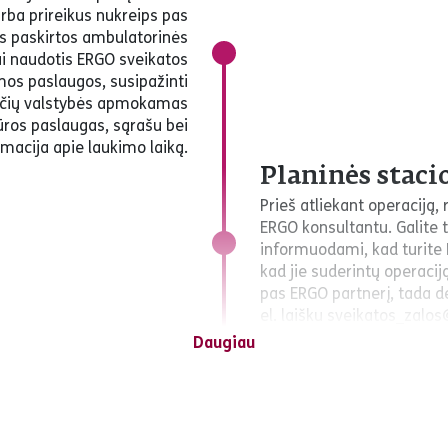
rba prireikus nukreips pas
ms paskirtos ambulatorinės
ai naudotis ERGO sveikatos
mos paslaugos, susipažinti
ančių valstybės apmokamas
ūros paslaugas, sąrašu bei
rmacija apie laukimo laiką.
Planinės staci
Prieš atliekant operaciją
ERGO konsultantu. Galite ti
informuodami, kad turite
kad jie suderintų operaci
pas ERGO partnerį, tada d
el. laišku sveikatos_zalos
Svarbu
Daugiau
ltacijos ar tyrimai – yra
 yra kokybiškos ir dažnai
ti ERGO kortele už tyrimus,
dymo įstaigose, kurios yra