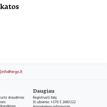
ikatos
info@ergo.lt
Daugiau
 turto draudimas
Registruoti žalą
inės
Iš užsienio: +370 5 2683222
draudimas
Apmokėjimo informacija