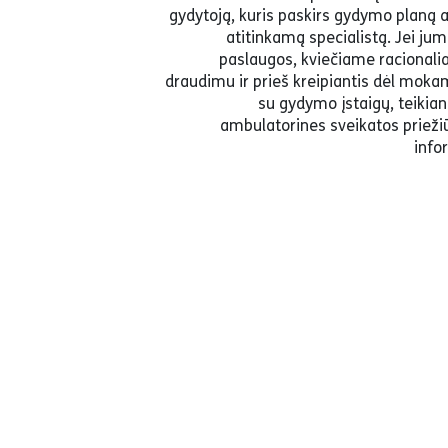
gydytoją, kuris paskirs gydymo planą a
atitinkamą specialistą. Jei ju
paslaugos, kviečiame racionali
draudimu ir prieš kreipiantis dėl moka
su gydymo įstaigų, teiki
ambulatorines sveikatos prieži
info
Dauguma gydymo paslaugų – konsu
apmokama valstybės. Šios paslaugos
pasiekiamos be didelių eilių. Atsiskaity
gydymą ar vaistus galima visose gy