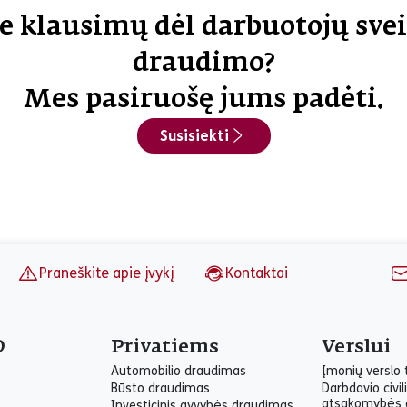
tį su ERGO. Kreipdamiesi į
e klausimų dėl darbuotojų sve
nsultacijų ar tyrimų galite
as ir skirti jas didesnėms
draudimo?
. Jei valstybinėje gydymo
stybės lėšomis padengiamas
Mes pasiruošę jums padėti.
kirtas papildomas gydymo
išlaidas.
Susisiekti
Praneškite apie įvykį
Kontaktai
O
Privatiems
Verslui
Automobilio draudimas
Įmonių verslo
Būsto draudimas
Darbdavio civil
atsakomybės 
Investicinis gyvybės draudimas