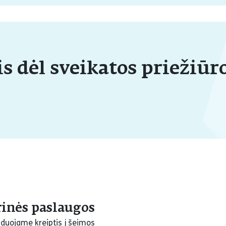
s dėl sveikatos priežiūr
inės paslaugos
duojame kreiptis į šeimos