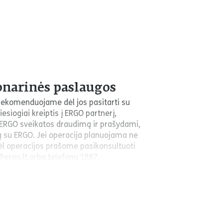
onarinės paslaugos
, rekomenduojame dėl jos pasitarti su
esiogiai kreiptis į ERGO partnerį,
 ERGO sveikatos draudimą ir prašydami,
ją su ERGO. Jei operacija planuojama ne
ėl operacijos prašome pasikonsultuoti
@ergo.lt arba telefonu 1887.