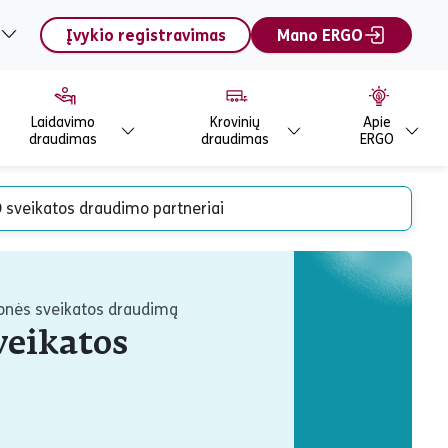
Įvykio registravimas
Mano ERGO
Laidavimo
Krovinių
Apie
draudimas
draudimas
ERGO
 sveikatos draudimo partneriai
monės sveikatos draudimą
veikatos