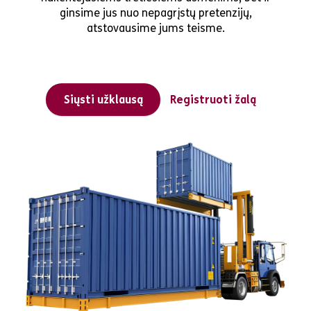
ginsime jus nuo nepagrįstų pretenzijų,
atstovausime jums teisme.
Siųsti užklausą
Registruoti žalą