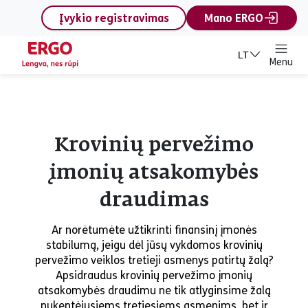
content
Įvykio registravimas
Mano ERGO
LT
Menu
Krovinių pervežimo
įmonių atsakomybės
draudimas
Ar norėtumėte užtikrinti finansinį įmonės
stabilumą, jeigu dėl jūsų vykdomos krovinių
pervežimo veiklos tretieji asmenys patirtų žalą?
Apsidraudus krovinių pervežimo įmonių
atsakomybės draudimu ne tik atlyginsime žalą
nukentėjusiems tretiesiems asmenims, bet ir