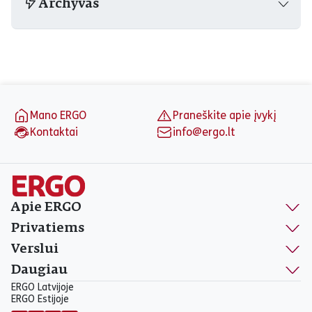
Archyvas
Puslapio apačia
Mano ERGO
Praneškite apie įvykį
Kontaktai
info@ergo.lt
Apie ERGO
Privatiems
Verslui
Daugiau
ERGO Latvijoje
ERGO Estijoje