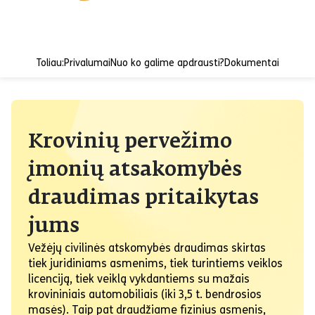
Toliau:
Privalumai
Nuo ko galime apdrausti?
Dokumentai
Krovinių pervežimo
įmonių atsakomybės
draudimas pritaikytas
jums
Vežėjų civilinės atskomybės draudimas skirtas
tiek juridiniams asmenims, tiek turintiems veiklos
licenciją, tiek veiklą vykdantiems su mažais
krovininiais automobiliais (iki 3,5 t. bendrosios
masės). Taip pat draudžiame fizinius asmenis,