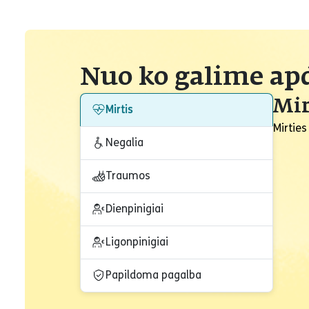
Nuo ko galime ap
Mir
Mirtis
Mirties
Negalia
Traumos
Dienpinigiai
Ligonpinigiai
Papildoma pagalba