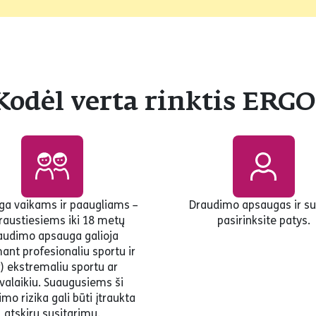
Kodėl verta rinktis ERGO
a vaikams ir paaugliams –
Draudimo apsaugas ir s
raustiesiems iki 18 metų
pasirinksite patys.
audimo apsauga galioja
ant profesionaliu sportu ir
r) ekstremaliu sportu ar
svalaikiu. Suaugusiems ši
mo rizika gali būti įtraukta
atskiru susitarimu.