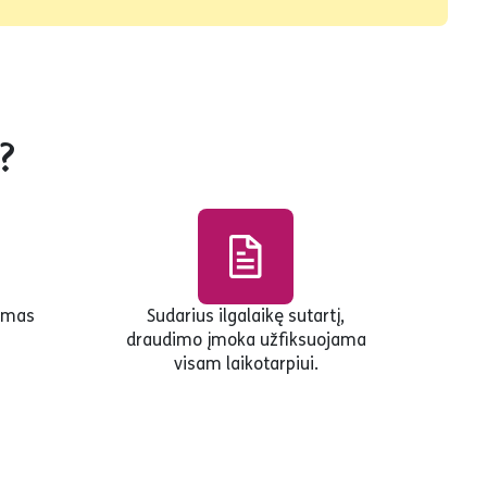
?
umas
Sudarius ilgalaikę sutartį,
draudimo įmoka užfiksuojama
visam laikotarpiui.