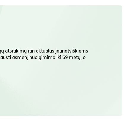
ų atsitikimų itin aktualus jaunatviškiems
drausti asmenį nuo gimimo iki 69 metų, o