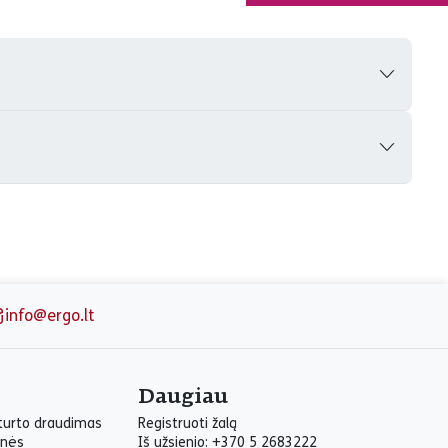
info@ergo.lt
Daugiau
 turto draudimas
Registruoti žalą
inės
Iš užsienio: +370 5 2683222