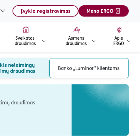
Įvykio registravimas
Mano ERGO
Sveikatos
Asmens
Apie
draudimas
draudimas
ERGO
ikis nelaimingų
Banko „Luminor” klientams
kimų draudimas
tikimų draudimas