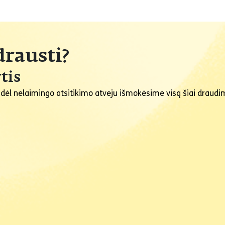
drausti?
tis
 dėl nelaimingo atsitikimo atveju išmokėsime visą šiai draud