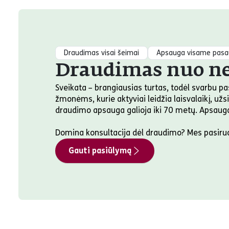
Draudimas visai šeimai
Apsauga visame pasau
Draudimas nuo ne
Sveikata – brangiausias turtas, todėl svarbu p
žmonėms, kurie aktyviai leidžia laisvalaikį, u
draudimo apsauga galioja iki 70 metų. Apsauga 
Domina konsultacija dėl draudimo? Mes pasiru
Gauti pasiūlymą