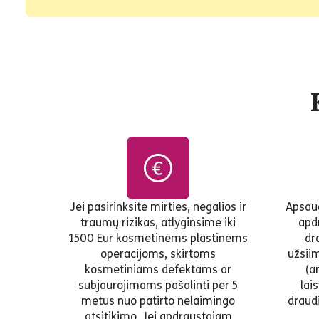
Jei pasirinksite mirties, negalios ir
Apsaug
traumų rizikas, atlyginsime iki
apd
1500 Eur kosmetinėms plastinėms
dr
operacijoms, skirtoms
užsiim
kosmetiniams defektams ar
(a
subjaurojimams pašalinti per 5
lai
metus nuo patirto nelaimingo
draudi
atsitikimo. Jei apdraustajam