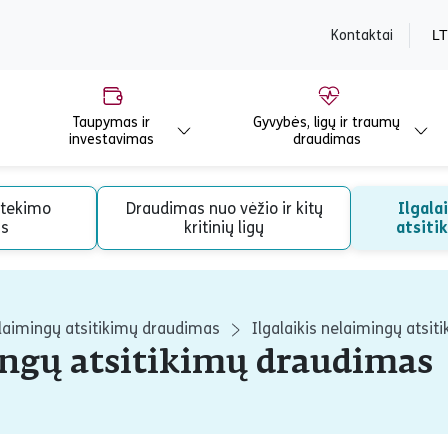
content
Kontaktai
LT
Taupymas ir
Gyvybės, ligų ir traumų
investavimas
draudimas
tekimo
Draudimas nuo vėžio ir kitų
Ilgala
s
kritinių ligų
atsiti
nelaimingų atsitikimų draudimas
Ilgalaikis nelaimingų atsi
ingų atsitikimų draudimas