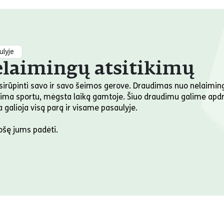
lyje
laimingų atsitikimų
asirūpinti savo ir savo šeimos gerove. Draudimas nuo nelaiming
žsiima sportu, mėgsta laiką gamtoje. Šiuo draudimu galime ap
galioja visą parą ir visame pasaulyje.
ošę jums padėti.