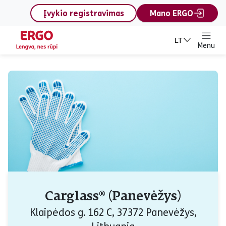
content
Įvykio registravimas
Mano ERGO
LT
Menu
Carglass® (Panevėžys)
Klaipėdos g. 162 C, 37372 Panevėžys,