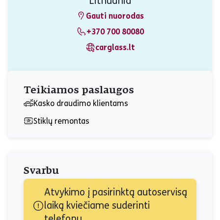
Lithuania
Gauti nuorodas
+370 700 80080
carglass.lt
Teikiamos paslaugos
Kasko draudimo klientams
Stiklų remontas
Svarbu
Atvykimo į pasirinktą autoservisą 
laiką kviečiame suderinti 
telefonu.