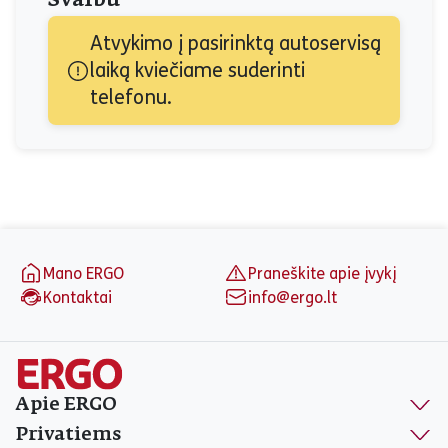
Svarbu
Atvykimo į pasirinktą autoservisą 
laiką kviečiame suderinti 
telefonu.
Puslapio apačia
Mano ERGO
Praneškite apie įvykį
Kontaktai
info@ergo.lt
Apie ERGO
Privatiems