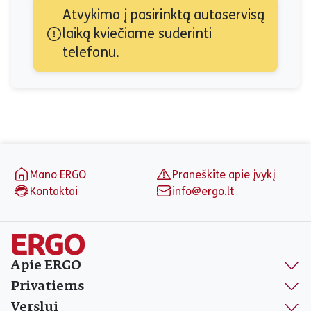
Atvykimo į pasirinktą autoservisą 
laiką kviečiame suderinti 
telefonu.
Puslapio apačia
Mano ERGO
Praneškite apie įvykį
Kontaktai
info@ergo.lt
Apie ERGO
Privatiems
Verslui