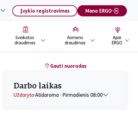
Įvykio registravimas
Mano ERGO
Sveikatos
Asmens
Apie
draudimas
draudimas
ERGO
Gauti nuorodas
Darbo laikas
Uždaryta
⋅
Atidaroma ⋅ Pirmadienis 08:00
Pirmadienis
08:00 - 17:00
Antradienis
08:00 - 17:00
Trečiadienis
08:00 - 17:00
Ketvirtadienis
08:00 - 17:00
Penktadienis
08:00 - 15:45
Šeštadienis
Uždaryta