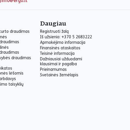
info@ergo.lt
Daugiau
 turto draudimas
Registruoti žalą
inės
Iš užsienio: +370 5 2683222
draudimas
Apmokėjimo informacija
linės
Finansinės ataskaitos
draudimas
Teisinė informacija
yvybės draudimas
Dažniausiai užduodami
klausimai ir pagalba
eikatos
Prieinamumas
onės lėšomis
Svetainės žemėlapis
arbdavys
imo taisyklių