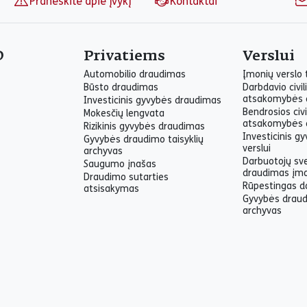
Praneškite apie įvykį
Kontaktai
O
Privatiems
Verslui
Automobilio draudimas
Įmonių verslo
Būsto draudimas
Darbdavio civil
atsakomybės 
Investicinis gyvybės draudimas
Bendrosios civi
Mokesčių lengvata
atsakomybės 
Rizikinis gyvybės draudimas
Investicinis g
Gyvybės draudimo taisyklių
verslui
archyvas
Darbuotojų sv
Saugumo įnašas
draudimas įm
Draudimo sutarties
Rūpestingas d
atsisakymas
Gyvybės draud
archyvas