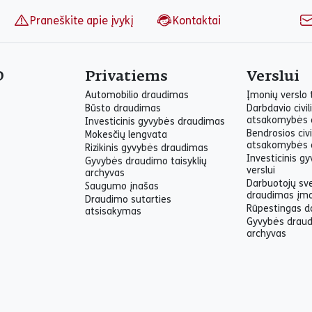
Praneškite apie įvykį
Kontaktai
O
Privatiems
Verslui
Automobilio draudimas
Įmonių verslo
Būsto draudimas
Darbdavio civil
atsakomybės 
Investicinis gyvybės draudimas
Bendrosios civi
Mokesčių lengvata
atsakomybės 
Rizikinis gyvybės draudimas
Investicinis g
Gyvybės draudimo taisyklių
verslui
archyvas
Darbuotojų sv
Saugumo įnašas
draudimas įm
Draudimo sutarties
Rūpestingas d
atsisakymas
Gyvybės draud
archyvas