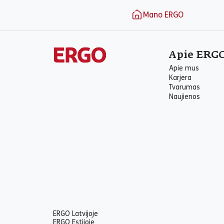
Puslapio apačia
Mano ERGO
Apie ERG
Apie mus
Karjera
Tvarumas
Naujienos
ERGO Latvijoje
ERGO Estijoje