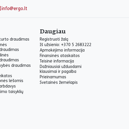
info@ergo.lt
Daugiau
 turto draudimas
Registruoti žalą
inės
Iš užsienio: +370 5 2683222
draudimas
Apmokėjimo informacija
linės
Finansinės ataskaitos
draudimas
Teisinė informacija
yvybės draudimas
Dažniausiai užduodami
klausimai ir pagalba
eikatos
Prieinamumas
onės lėšomis
Svetainės žemėlapis
arbdavys
imo taisyklių