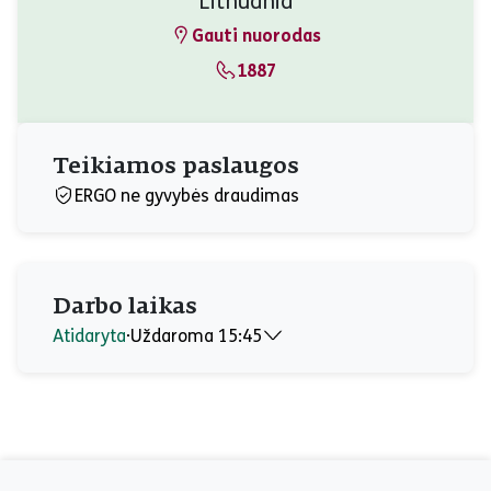
Lithuania
Gauti nuorodas
1887
Teikiamos paslaugos
ERGO ne gyvybės draudimas
Darbo laikas
Atidaryta
⋅
Uždaroma 15:45
Pirmadienis
08:00 - 17:00
Antradienis
08:00 - 17:00
Trečiadienis
08:00 - 17:00
Ketvirtadienis
08:00 - 17:00
Penktadienis
08:00 - 15:45
Puslapio apačia
Šeštadienis
Uždaryta