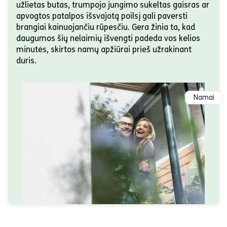
užlietas butas, trumpojo jungimo sukeltas gaisras ar
apvogtos patalpos išsvajotą poilsį gali paversti
brangiai kainuojančiu rūpesčiu. Gera žinia ta, kad
daugumos šių nelaimių išvengti padeda vos kelios
minutės, skirtos namų apžiūrai prieš užrakinant
duris.
Namai