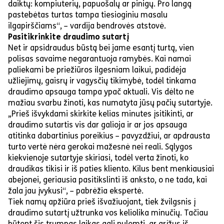
daiktų: kompiuterių, papuošalų ar pinigų. Pro langą
pastebėtas turtas tampa tiesioginiu masalu
ilgapirščiams“, – vardija bendrovės atstovė.
Pasitikrinkite draudimo sutartį
Net ir apsidraudus būstą bei jame esantį turtą, vien
polisas savaime negarantuoja ramybės. Kai namai
paliekami be priežiūros ilgesniam laikui, padidėja
užliejimų, gaisrų ir vagysčių tikimybė, todėl tinkama
draudimo apsauga tampa ypač aktuali. Vis dėlto ne
mažiau svarbu žinoti, kas numatyta jūsų pačių sutartyje.
„Prieš išvykdami skirkite kelias minutes įsitikinti, ar
draudimo sutartis vis dar galioja ir ar jos apsauga
atitinka dabartinius poreikius – pavyzdžiui, ar apdrausta
turto vertė nėra gerokai mažesnė nei reali. Sąlygos
kiekvienoje sutartyje skiriasi, todėl verta žinoti, ko
draudikas tikisi ir iš paties kliento. Kilus bent menkiausiai
abejonei, geriausia pasitikslinti iš anksto, o ne tada, kai
žala jau įvykusi“, – pabrėžia ekspertė.
Tiek namų apžiūra prieš išvažiuojant, tiek žvilgsnis į
draudimo sutartį užtrunka vos keliolika minučių. Tačiau
būtent šis trumpas laikas gali nulemti, ar grįžus iš