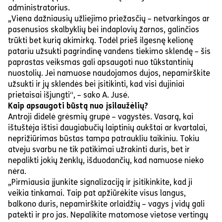
administratorius.
„Viena dažniausių užliejimo priežasčių – netvarkingos ar
pasenusios skalbyklių bei indaplovių žarnos, galinčios
trūkti bet kurią akimirką. Todėl prieš ilgesnę kelionę
patariu užsukti pagrindinę vandens tiekimo sklendę – šis
paprastas veiksmas gali apsaugoti nuo tūkstantinių
nuostolių. Jei namuose naudojamos dujos, nepamirškite
užsukti ir jų sklendės bei įsitikinti, kad visi dujiniai
prietaisai išjungti“, – sako A. Jusė.
Kaip apsaugoti būstą nuo įsilaužėlių?
Antroji didelė grėsmių grupė – vagystės. Vasarą, kai
ištuštėja ištisi daugiabučių laiptinių aukštai ar kvartalai,
neprižiūrimas būstas tampa patraukliu taikiniu. Tokiu
atveju svarbu ne tik patikimai užrakinti duris, bet ir
nepalikti jokių ženklų, išduodančių, kad namuose nieko
nėra.
„Pirmiausia įjunkite signalizaciją ir įsitikinkite, kad ji
veikia tinkamai. Taip pat apžiūrėkite visus langus,
balkono duris, nepamirškite orlaidžių – vagys į vidų gali
patekti ir pro jas. Nepalikite matomose vietose vertingų