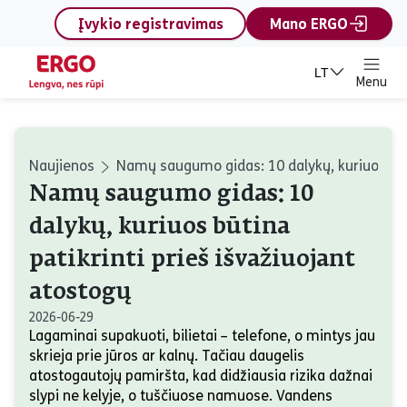
content
Įvykio registravimas
Mano ERGO
LT
Menu
Naujienos
Namų saugumo gidas: 10 dalykų, kuriuos būti
Namų saugumo gidas: 10
dalykų, kuriuos būtina
patikrinti prieš išvažiuojant
atostogų
2026-06-29
Lagaminai supakuoti, bilietai – telefone, o mintys jau
skrieja prie jūros ar kalnų. Tačiau daugelis
atostogautojų pamiršta, kad didžiausia rizika dažnai
slypi ne kelyje, o tuščiuose namuose. Vandens