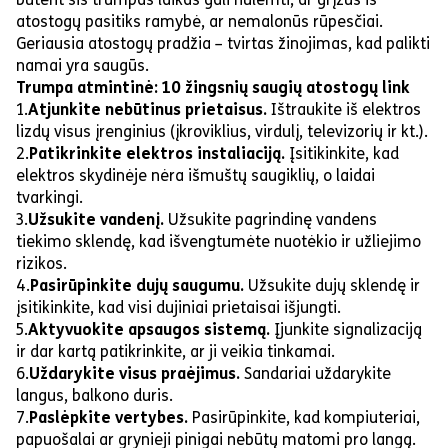
atostogų pasitiks ramybė, ar nemalonūs rūpesčiai.
Geriausia atostogų pradžia – tvirtas žinojimas, kad palikti
namai yra saugūs.
Trumpa atmintinė: 10 žingsnių saugių atostogų link
1.
Atjunkite nebūtinus prietaisus.
Ištraukite iš elektros
lizdų visus įrenginius (įkroviklius, virdulį, televizorių ir kt.).
2.
Patikrinkite elektros instaliaciją.
Įsitikinkite, kad
elektros skydinėje nėra išmuštų saugiklių, o laidai
tvarkingi.
3.
Užsukite vandenį.
Užsukite pagrindinę vandens
tiekimo sklendę, kad išvengtumėte nuotėkio ir užliejimo
rizikos.
4.
Pasirūpinkite dujų saugumu.
Užsukite dujų sklendę ir
įsitikinkite, kad visi dujiniai prietaisai išjungti.
5.
Aktyvuokite apsaugos sistemą.
Įjunkite signalizaciją
ir dar kartą patikrinkite, ar ji veikia tinkamai.
6.
Uždarykite visus praėjimus.
Sandariai uždarykite
langus, balkono duris.
7.
Paslėpkite vertybes.
Pasirūpinkite, kad kompiuteriai,
papuošalai ar grynieji pinigai nebūtų matomi pro langą.