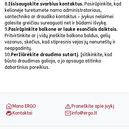
8.
Išsisaugokite svarbius kontaktus.
Pasirūpinkite, kad
kelionėje turėtumėte namo administratoriaus,
santechniko ar draudiko kontaktus – įvykus nelaimei
galėsite greičiau sureaguoti net ir būdami išvykę.
9.
Pasirūpinkite balkone ar lauke esančiais daiktais.
Pritvirtinkite ar į vidų įneškite balkono baldus, gėlių
vazonus, skėčius, kad stipresnis vėjas jų nenuneštų ir
neapgadintų.
10.
Peržiūrėkite draudimo sutartį.
Įsitikinkite, kad
būsto draudimas galioja, o jo apsauga atitinka
dabartinius poreikius.
Puslapio apačia
Mano ERGO
Praneškite apie įvykį
Kontaktai
info@ergo.lt