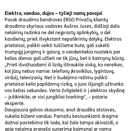
Elektra, vanduo, dujos – tylieji namų pavojai
Pasak draudimo bendrovės ERGO Privačių klientų
draudimo skyriaus vadovės Aušros Jusės, didžioji dalis
nelaimių nutinka ne dėl neįprastų aplinkybių, o dėl
kasdienių, prieš išvykstant nepatikrintų dalykų. Elektros
prietaisai, palikti veikti tuščiame bute, gali sukelti
trumpąjį jungimą ir gaisrą, o vandentiekio nuotėkis per
kelias dienas gali užlieti ne tik jūsų, bet ir kaimynų būstą.
„Prieš išvažiuodami iš lizdų ištraukite viską, ko nereikės,
kol jūsų nebus namie: telefonų įkroviklius, lygintuvą,
virdulį, televizorių. Net ir budėjimo režimu palikti
prietaisai kelia papildomą riziką, o juos išjungti užtrunka
vos kelias sekundes. Verta žvilgtelėti ir į elektros skydinę
– įsitikinkite, ar visi jungikliai tvarkingi“, – pataria
ekspertė.
Daugiausia galvos skausmo, anot draudiko atstovės,
sukelia būtent vanduo. Pamažu besisunkianti drėgmė
dažnai pastebima tik tada, kai žala tampa akivaizdi, o
apie nelaimę praneša sunerimę kaimynai ar namo