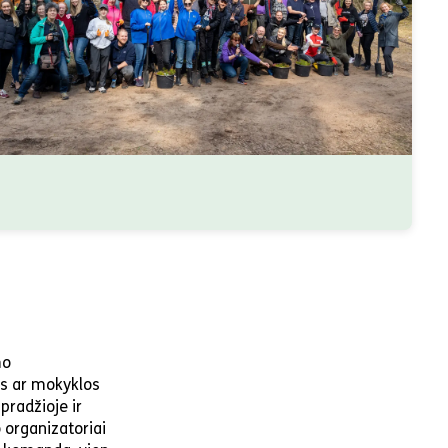
mo
ės ar mokyklos
pradžioje ir
 organizatoriai