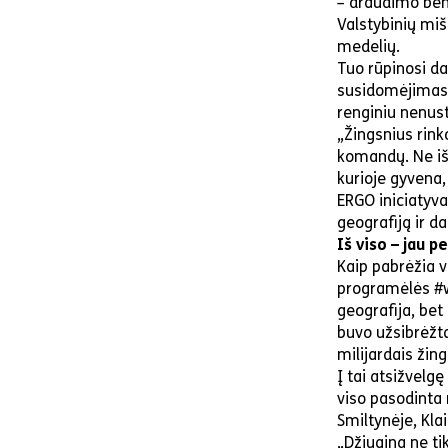
– draudimo ben
Valstybinių miš
medelių.
Tuo rūpinosi da
susidomėjimas 
renginiu nenus
„Žingsnius rink
komandų. Ne iši
kurioje gyvena,
ERGO iniciatyva
geografiją ir d
Iš viso – jau p
Kaip pabrėžia v
programėlės #wa
geografija, bet
buvo užsibrėžta
milijardais žing
Į tai atsižvelg
viso pasodinta 
Smiltynėje, Kla
„Džiugina ne ti