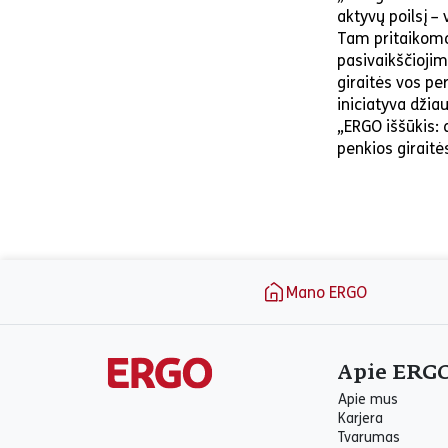
aktyvų poilsį –
Tam pritaikomos
pasivaikščiojim
giraitės vos pe
iniciatyva džia
„ERGO iššūkis: 
penkios giraitė
Puslapio apačia
Mano ERGO
Apie ERG
Apie mus
Karjera
Tvarumas