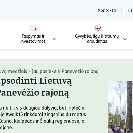
content
Kontaktai
LT
Taupymas ir
Gyvybės, ligų ir traumų
investavimas
draudimas
tuvą medžiais – jau pasiekė ir Panevėžio rajoną
apsodinti Lietuvą
Panevėžio rajoną
ne tik vis daugiau dalyvių, bet ir plečia
ėje #walk15 rinkdami žingsnius du metus
 Kauno, Klaipėdos ir Šiaulių regionuose, o
rajone.