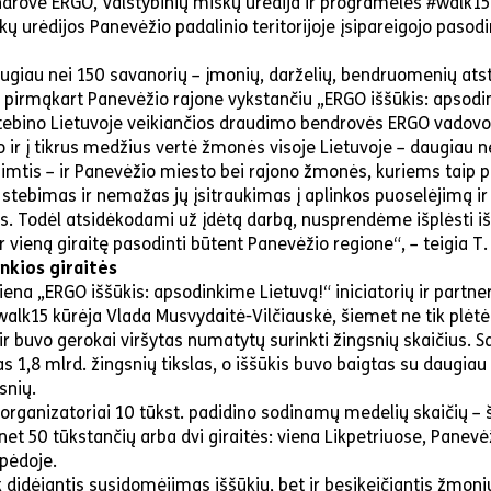
drovė ERGO, Valstybinių miškų urėdija ir programėlės #walk1
kų urėdijos Panevėžio padalinio teritorijoje įsipareigojo pasodin
ugiau nei 150 savanorių – įmonių, darželių, bendruomenių ats
pirmąkart Panevėžio rajone vykstančiu „ERGO iššūkis: apsodi
tebino Lietuvoje veikiančios draudimo bendrovės ERGO vadov
o ir į tikrus medžius vertė žmonės visoje Lietuvoje – daugiau ne
mtis – ir Panevėžio miesto bei rajono žmonės, kuriems taip pa
 stebimas ir nemažas jų įsitraukimas į aplinkos puoselėjimą ir
s. Todėl atsidėkodami už įdėtą darbą, nusprendėme išplėsti i
ar vieną giraitę pasodinti būtent Panevėžio regione“, – teigia T
enkios giraitės
iena „ERGO iššūkis: apsodinkime Lietuvą!“ iniciatorių ir partner
lk15 kūrėja Vlada Musvydaitė-Vilčiauskė, šiemet ne tik plėtės
 ir buvo gerokai viršytas numatytų surinkti žingsnių skaičius. S
s 1,8 mlrd. žingsnių tikslas, o iššūkis buvo baigtas su daugiau 
snių.
ę organizatoriai 10 tūkst. padidino sodinamų medelių skaičių – 
net 50 tūkstančių arba dvi giraitės: viena Likpetriuose, Panevėž
ipėdoje.
k didėjantis susidomėjimas iššūkiu, bet ir besikeičiantis žmonių