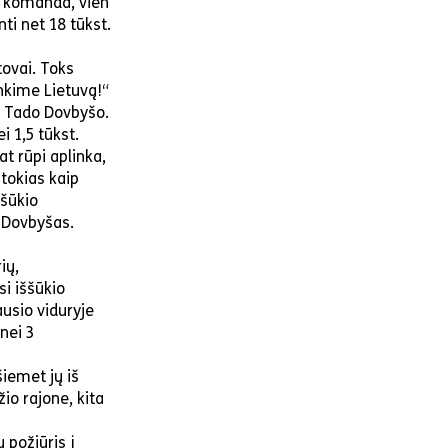
5 komanda, vien
ti net 18 tūkst.
tovai. Toks
nkime Lietuvą!“
o Tado Dovbyšo.
i 1,5 tūkst.
t rūpi aplinka,
 tokias kaip
ššūkio
. Dovbyšas.
ių,
i iššūkio
ausio viduryje
nei 3
šiemet jų iš
io rajone, kita
 požiūris į