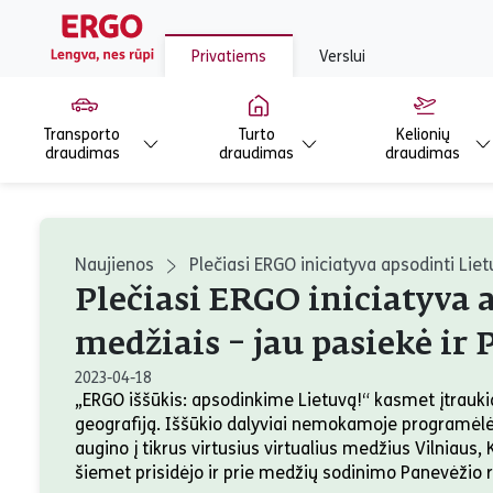
Privatiems
Verslui
Transporto
Turto
Kelionių
draudimas
draudimas
draudimas
Naujienos
Plečiasi ERGO iniciatyva apsodinti Lie
Plečiasi ERGO iniciatyva 
medžiais – jau pasiekė ir 
2023-04-18
„ERGO iššūkis: apsodinkime Lietuvą!“ kasmet įtraukia 
geografiją. Iššūkio dalyviai nemokamoje programėl
augino į tikrus virtusius virtualius medžius Vilniaus,
šiemet prisidėjo ir prie medžių sodinimo Panevėžio 