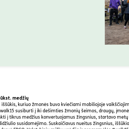
tūkst. medžių
 iššūkis, kuriuo žmonės buvo kviečiami mobiliojoje vaikščioji
walk15 susiburti į iki dešimties žmonių šeimos, draugų, įmon
kti į tikrus medžius konvertuojamus žingsnius, startavo metų 
didžiulio susidomėjimo. Suskaičiavus nueitus žingsnius, iššūkio