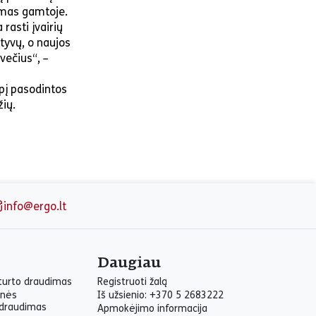
jimas gamtoje.
rasti įvairių
tyvų, o naujos
večius“, –
rpį pasodintos
žių.
info@ergo.lt
Daugiau
 turto draudimas
Registruoti žalą
inės
Iš užsienio: +370 5 2683222
draudimas
Apmokėjimo informacija