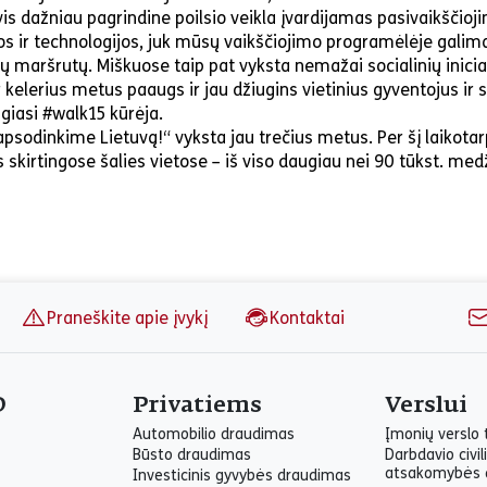
 vis dažniau pagrindine poilsio veikla įvardijamas pasivaikščio
 ir technologijos, juk mūsų vaikščiojimo programėlėje galima 
ų maršrutų. Miškuose taip pat vyksta nemažai socialinių inicia
r kelerius metus paaugs ir jau džiugins vietinius gyventojus ir s
ugiasi #walk15 kūrėja.
apsodinkime Lietuvą!“ vyksta jau trečius metus. Per šį laikota
s skirtingose šalies vietose – iš viso daugiau nei 90 tūkst. med
Praneškite apie įvykį
Kontaktai
O
Privatiems
Verslui
Automobilio draudimas
Įmonių verslo
Būsto draudimas
Darbdavio civil
atsakomybės 
Investicinis gyvybės draudimas