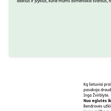
daiktus ir įvykius, kurie mums asmeniškai svarbūs, ne
Ką lietuviai pr
pasakoja draud
Inga Žvirblytė.
Nuo eglutės ik
Bendrovės užkla