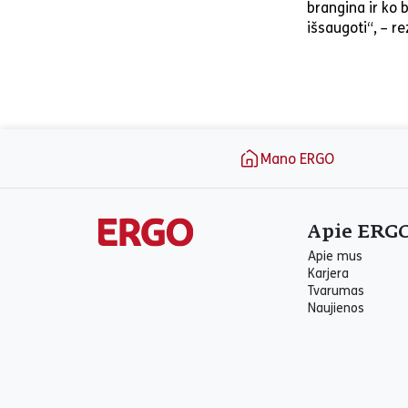
brangina ir ko 
išsaugoti“, – r
Puslapio apačia
Mano ERGO
Apie ERG
Apie mus
Karjera
Tvarumas
Naujienos