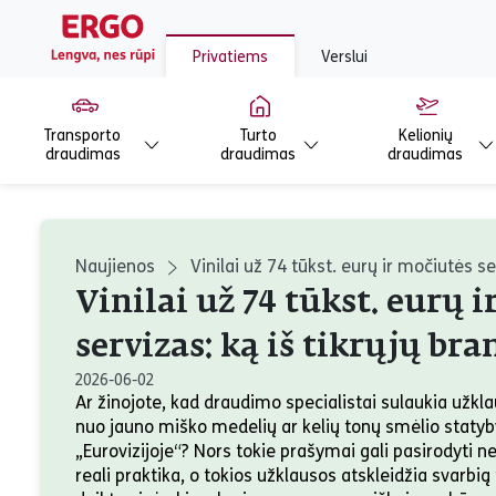
Privatiems
Verslui
Transporto
Turto
Kelionių
draudimas
draudimas
draudimas
Naujienos
Vinilai už 74 tūkst. eurų ir močiutės se
Vinilai už 74 tūkst. eurų 
servizas: ką iš tikrųjų bra
2026-06-02
Ar žinojote, kad draudimo specialistai sulaukia užkla
nuo jauno miško medelių ar kelių tonų smėlio statyb
„Eurovizijoje“? Nors tokie prašymai gali pasirodyti ne
reali praktika, o tokios užklausos atskleidžia svarbi