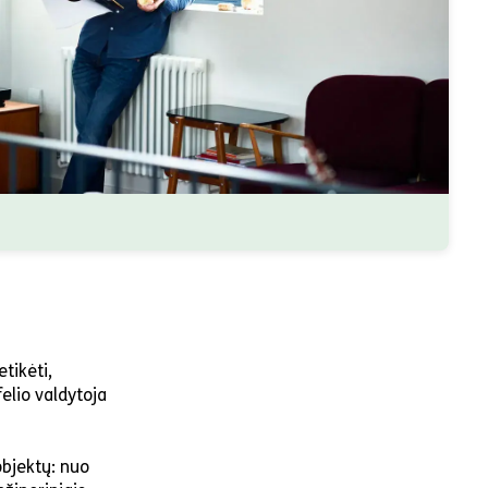
tikėti,
lio valdytoja
objektų: nuo