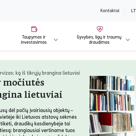
content
Kontaktai
LT
Taupymas ir
Gyvybės, ligų ir traumų
investavimas
draudimas
rvizas: ką iš tikrųjų brangina lietuviai
ir močiutės
ngina lietuviai
usų dėl pačių įvairiausių objektų –
vietėje iki Lietuvos atstovų sėkmės
tikėti, draudikų kasdienybėje tai
ą tiesą: brangiausiai vertiname tuos