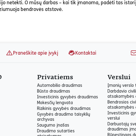
bijo netekti. O mūsų darbas – kai tik įmanoma, padėti tas istori
eziumuoja bendrovės atstovė.
Praneškite apie įvykį
Kontaktai
O
Privatiems
Verslui
Automobilio draudimas
Įmonių verslo
Būsto draudimas
Darbdavio civil
atsakomybės 
Investicinis gyvybės draudimas
Bendrosios civi
Mokesčių lengvata
atsakomybės 
Rizikinis gyvybės draudimas
Investicinis g
Gyvybės draudimo taisyklių
verslui
archyvas
Darbuotojų sv
Saugumo įnašas
draudimas įm
Draudimo sutarties
Rūpestingas d