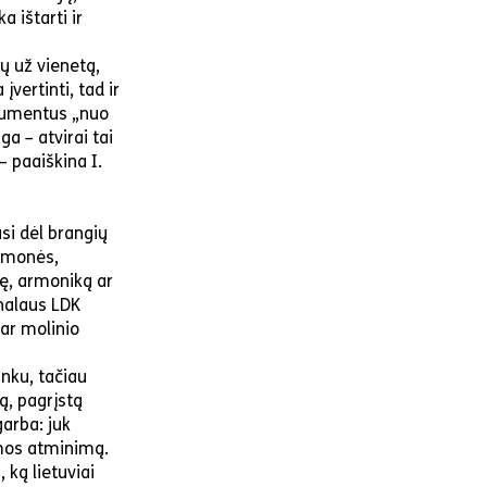
a ištarti ir
rų už vienetą,
vertinti, tad ir
trumentus „nuo
a – atvirai tai
– paaiškina I.
si dėl brangių
 žmonės,
dę, armoniką ar
inalaus LDK
ar molinio
unku, tačiau
ią, pagrįstą
arba: juk
imos atminimą.
 ką lietuviai