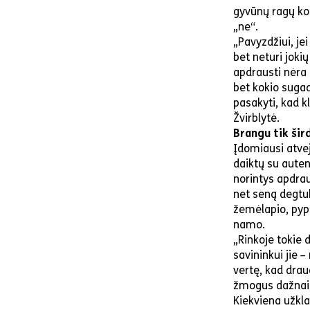
gyvūnų ragų kole
„ne“.
„Pavyzdžiui, jei
bet neturi joki
apdrausti nėra
bet kokio sugad
pasakyti, kad k
Žvirblytė.
Brangu tik šird
Įdomiausi atvej
daiktų su auten
norintys apdrau
net seną degtuk
žemėlapio, pyp
namo.
„Rinkoje tokie 
savininkui jie –
vertę, kad dra
žmogus dažnai s
Kiekviena užkla