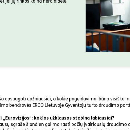
t jei jų rinkos kaina nėra didelė.
ašo apsaugoti dažniausiai, o kokie pageidavimai būna visiškai ne
imo bendrovės ERGO Lietuvoje Gyventojų turto draudimo portfe
i „Eurovizijos“: kokios užklausos stebina labiausiai?
usų sąraše šiandien galima rasti pačių įvairiausių draudimo 