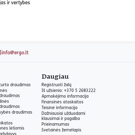
jas ir vertybes
info@ergo.lt
Daugiau
 turto draudimas
Registruoti žalą
inės
Iš užsienio: +370 5 2683222
draudimas
Apmokėjimo informacija
linės
Finansinės ataskaitos
draudimas
Teisinė informacija
yvybės draudimas
Dažniausiai užduodami
klausimai ir pagalba
eikatos
Prieinamumas
onės lėšomis
Svetainės žemėlapis
arbdavys