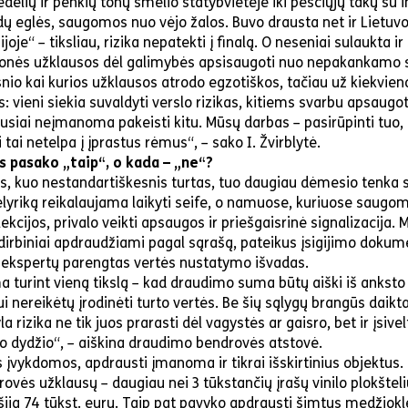
elių ir penkių tonų smėlio statybvietėje iki pėsčiųjų takų su i
ėdų eglės, saugomos nuo vėjo žalos. Buvo drausta net ir Lietuv
oje“ – tiksliau, rizika nepatekti į finalą. O neseniai sulaukta ir
onės užklausos dėl galimybės apsisaugoti nuo nepakankamo s
snio kai kurios užklausos atrodo egzotiškos, tačiau už kiekvieno
: vieni siekia suvaldyti verslo rizikas, kitiems svarbu apsaugot
usiai neįmanoma pakeisti kitu. Mūsų darbas – pasirūpinti tuo, 
i tai netelpa į įprastus rėmus“, – sako I. Žvirblytė.
 pasako „taip“, o kada – „ne“?
, kuo nestandartiškesnis turtas, tuo daugiau dėmesio tenka s
elyriką reikalaujama laikyti seife, o namuose, kuriuose saugo
ekcijos, privalo veikti apsaugos ir priešgaisrinė signalizacija. 
i dirbiniai apdraudžiami pagal sąrašą, pateikus įsigijimo dokum
ekspertų parengtas vertės nustatymo išvadas.
a turint vieną tikslą – kad draudimo suma būtų aiški iš anksto 
ui nereikėtų įrodinėti turto vertės. Be šių sąlygų brangūs daik
a rizika ne tik juos prarasti dėl vagystės ar gaisro, bet ir įsivelt
o dydžio“, – aiškina draudimo bendrovės atstovė.
s įvykdomos, apdrausti įmanoma ir tikrai išskirtinius objektus.
vės užklausų – daugiau nei 3 tūkstančių įrašų vinilo plokštelių
ršija 74 tūkst. eurų. Taip pat pavyko apdrausti šimtus medžiokl