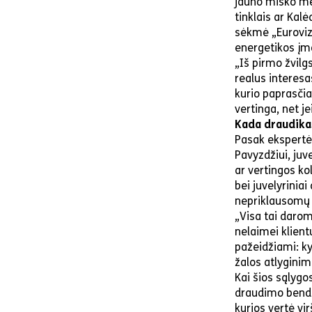
jauno miško med
tinklais ar Kal
sėkmė „Eurovizij
energetikos įm
„Iš pirmo žvilg
realus interesas
kurio paprasčia
vertinga, net je
Kada draudikas
Pasak ekspertės
Pavyzdžiui, juv
ar vertingos kol
bei juvelyrinia
nepriklausomų 
„Visa tai darom
nelaimei klient
pažeidžiami: kyl
žalos atlyginim
Kai šios sąlygo
draudimo bendro
kurios vertė vi