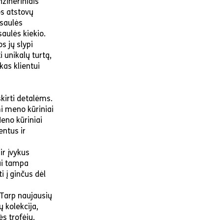
nžineriniais
os atstovų
 saulės
aulės kiekio.
s jų slypi
i unikalų turtą,
kas klientui
kirti detalėms.
mi meno kūriniai
Meno kūriniai
entus ir
ir įvykus
tai tampa
i į ginčus dėl
 Tarp naujausių
 kolekcija,
ės trofėjų,