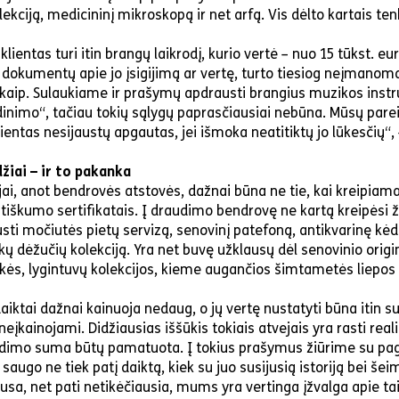
kciją, medicininį mikroskopą ir net arfą. Vis dėlto kartais tenk
 klientas turi itin brangų laikrodį, kurio vertė – nuo 15 tūkst. eu
ų dokumentų apie jo įsigijimą ar vertę, turto tiesiog neįmanoma į
 kaip. Sulaukiame ir prašymų apdrausti brangius muzikos ins
inimo“, tačiau tokių sąlygų paprasčiausiai nebūna. Mūsų pareig
lientas nesijaustų apgautas, jei išmoka neatitiktų jo lūkesčių“, 
žiai – ir to pakanka
ai, anot bendrovės atstovės, dažnai būna ne tie, kai kreipiama
tiškumo sertifikatais. Į draudimo bendrovę ne kartą kreipėsi
sti močiutės pietų servizą, senovinį patefoną, antikvarinę kė
ų dėžučių kolekciją. Yra net buvę užklausų dėl senovinio orig
kės, lygintuvų kolekcijos, kieme augančios šimtametės liepos 
daiktai dažnai kainuoja nedaug, o jų vertę nustatyti būna itin s
 neįkainojami. Didžiausias iššūkis tokiais atvejais yra rasti real
udimo suma būtų pamatuota. Į tokius prašymus žiūrime su pag
augo ne tiek patį daiktą, kiek su juo susijusią istoriją bei še
usa, net pati netikėčiausia, mums yra vertinga įžvalga apie tai,