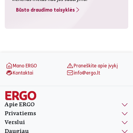
Būsto draudimo taisyklės
Puslapio apačia
Mano ERGO
Praneškite apie įvykį
Kontaktai
info@ergo.lt
Apie ERGO
Privatiems
Verslui
Daugiau