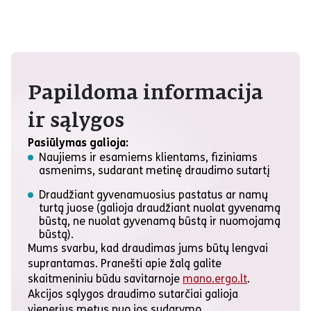
Papildoma informacija
ir sąlygos
Pasiūlymas galioja:
Naujiems ir esamiems klientams, fiziniams
asmenims, sudarant metinę draudimo sutartį
Draudžiant gyvenamuosius pastatus ar namų
turtą juose (galioja draudžiant nuolat gyvenamą
būstą, ne nuolat gyvenamą būstą ir nuomojamą
būstą).
Mums svarbu, kad draudimas jums būtų lengvai
suprantamas. Pranešti apie žalą galite
skaitmeniniu būdu savitarnoje
mano.ergo.lt
.
Akcijos sąlygos draudimo sutarčiai galioja
vienerius metus nuo jos sudarymo.