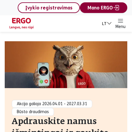
content
Įvykio registravimas
Mano ERGO
LT
Menu
Apdrauskite namus išmi
Akcija galioja 2026.04.01 - 2027.03.31
Būsto draudimas
Apdrauskite namus