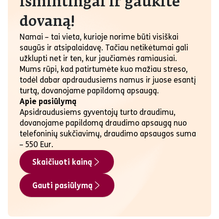
išmintingai ir gaukite
dovaną!
Namai – tai vieta, kurioje norime būti visiškai
saugūs ir atsipalaidavę. Tačiau netikėtumai gali
užklupti net ir ten, kur jaučiamės ramiausiai.
Mums rūpi, kad patirtumėte kuo mažiau streso,
todėl dabar apdraudusiems namus ir juose esantį
turtą, dovanojame papildomą apsaugą.
Apie pasiūlymą
Apsidraudusiems gyventojų turto draudimu,
dovanojame papildomą draudimo apsaugą nuo
telefoninių sukčiavimų, draudimo apsaugos suma
– 550 Eur.
Skaičiuoti kainą
Gauti pasiūlymą