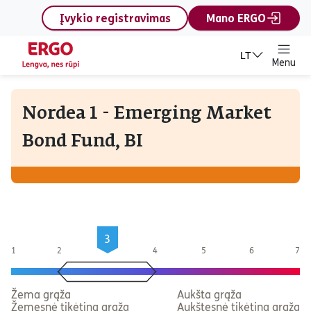
content
Įvykio registravimas
Mano ERGO
LT
Menu
Nordea 1 - Emerging Market
Bond Fund, BI