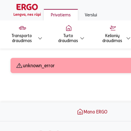
Privatiems
Verslui
Transporto
Turto
Kelionių
draudimas
draudimas
draudimas
Siųsti užklausą -
unknown_error
Puslapio apačia
Mano ERGO