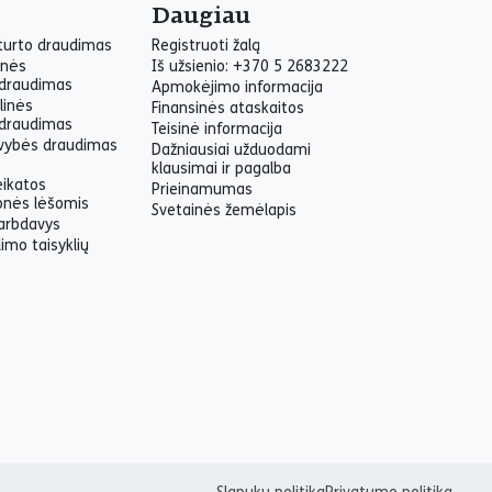
Daugiau
 turto draudimas
Registruoti žalą
inės
Iš užsienio: +370 5 2683222
draudimas
Apmokėjimo informacija
linės
Finansinės ataskaitos
draudimas
Teisinė informacija
yvybės draudimas
Dažniausiai užduodami
klausimai ir pagalba
eikatos
Prieinamumas
onės lėšomis
Svetainės žemėlapis
arbdavys
imo taisyklių