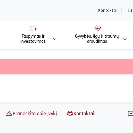
content
Kontaktai
LT
Taupymas ir
Gyvybės, ligų ir traumų
investavimas
draudimas
 Elektronikos įran
Praneškite apie įvykį
Kontaktai