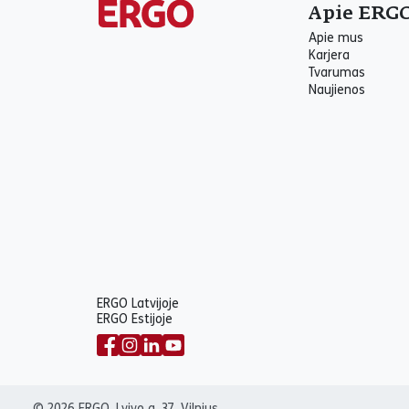
Apie ERG
Apie mus
Karjera
Tvarumas
Naujienos
ERGO Latvijoje
ERGO Estijoje
© 2026 ERGO, Lvivo g. 37, Vilnius