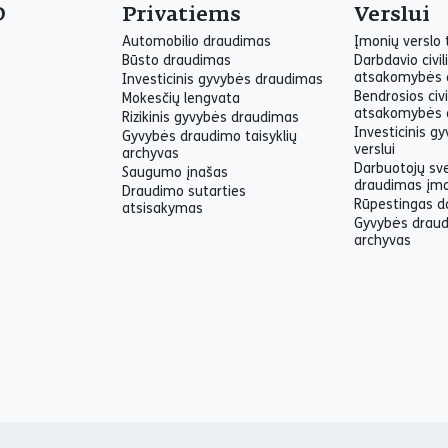
O
Privatiems
Verslui
Automobilio draudimas
Įmonių verslo
Būsto draudimas
Darbdavio civil
atsakomybės 
Investicinis gyvybės draudimas
Bendrosios civi
Mokesčių lengvata
atsakomybės 
Rizikinis gyvybės draudimas
Investicinis g
Gyvybės draudimo taisyklių
verslui
archyvas
Darbuotojų sv
Saugumo įnašas
draudimas įm
Draudimo sutarties
Rūpestingas d
atsisakymas
Gyvybės draud
archyvas