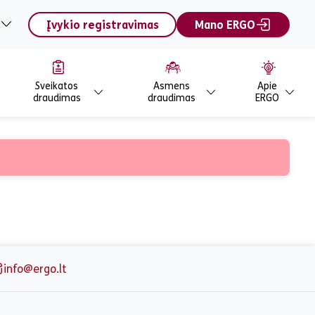
Įvykio registravimas
Mano ERGO
Sveikatos
Asmens
Apie
draudimas
draudimas
ERGO
gos draudimas
info@ergo.lt