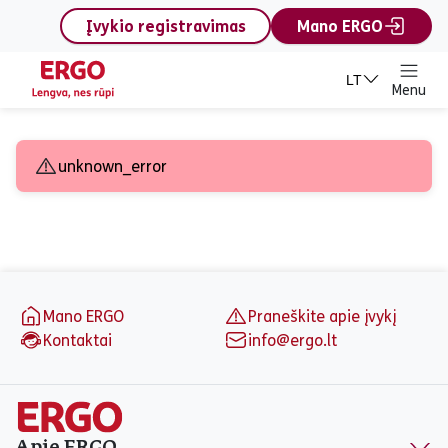
content
Įvykio registravimas
Mano ERGO
LT
Menu
Siųsti užklausą - Kasko
unknown_error
Puslapio apačia
Mano ERGO
Praneškite apie įvykį
Kontaktai
info@ergo.lt