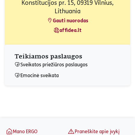
Konstitucijos pr. 15, 09319 Vilnius,
Lithuania
Gauti nuorodas
affidea.lt
Teikiamos paslaugos
Sveikatos priežiūros paslaugos
Emocinė sveikata
Puslapio apačia
Mano ERGO
Praneškite apie įvykį