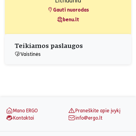
Lithuania
Gauti nuorodas
benu.lt
Teikiamos paslaugos
Vaistinės
Puslapio apačia
Mano ERGO
Praneškite apie įvykį
Kontaktai
info@ergo.lt