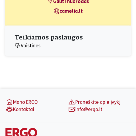
Gauti nuorodas
camelia.lt
Teikiamos paslaugos
Vaistinės
Puslapio apačia
Mano ERGO
Praneškite apie įvykį
Kontaktai
info@ergo.lt