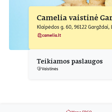
Camelia vaistinė Ga
Klaipėdos g. 60, 96122 Gargždai, 
camelia.lt
Teikiamos paslaugos
Vaistinės
Puslapio apačia