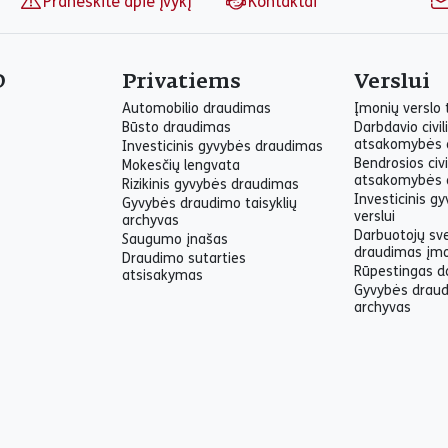
Praneškite apie įvykį
Kontaktai
O
Privatiems
Verslui
Automobilio draudimas
Įmonių verslo
Būsto draudimas
Darbdavio civil
atsakomybės 
Investicinis gyvybės draudimas
Bendrosios civi
Mokesčių lengvata
atsakomybės 
Rizikinis gyvybės draudimas
Investicinis g
Gyvybės draudimo taisyklių
verslui
archyvas
Darbuotojų sv
Saugumo įnašas
draudimas įm
Draudimo sutarties
Rūpestingas d
atsisakymas
Gyvybės draud
archyvas