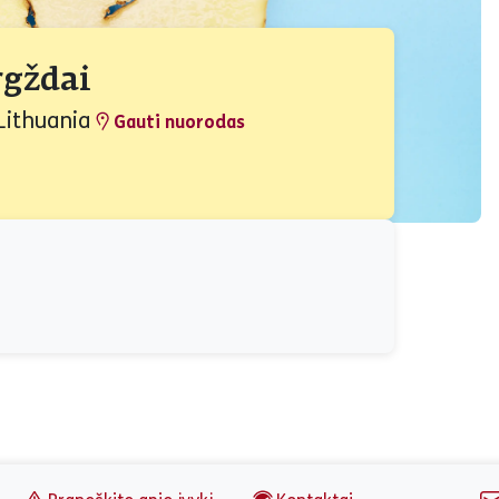
rgždai
Lithuania
Gauti nuorodas