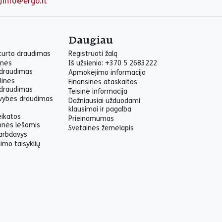
info@ergo.lt
Daugiau
 turto draudimas
Registruoti žalą
inės
Iš užsienio: +370 5 2683222
draudimas
Apmokėjimo informacija
linės
Finansinės ataskaitos
draudimas
Teisinė informacija
yvybės draudimas
Dažniausiai užduodami
klausimai ir pagalba
eikatos
Prieinamumas
onės lėšomis
Svetainės žemėlapis
arbdavys
imo taisyklių