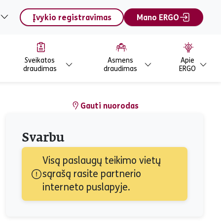
Įvykio registravimas
Mano ERGO
Sveikatos
Asmens
Apie
draudimas
draudimas
ERGO
Gauti nuorodas
Svarbu
Visą paslaugų teikimo vietų 
sąrašą rasite partnerio 
interneto puslapyje.