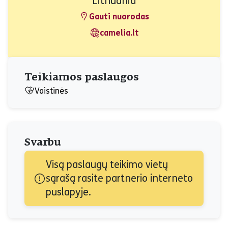
Lithuania
Gauti nuorodas
camelia.lt
Teikiamos paslaugos
Vaistinės
Svarbu
Visą paslaugų teikimo vietų 
sąrašą rasite partnerio interneto 
puslapyje.