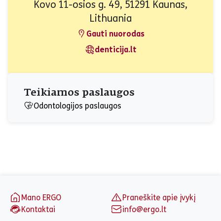
Kovo 11-osios g. 49, 51291 Kaunas,
Lithuania
Gauti nuorodas
denticija.lt
Teikiamos paslaugos
Odontologijos paslaugos
Puslapio apačia
Mano ERGO
Praneškite apie įvykį
Kontaktai
info@ergo.lt