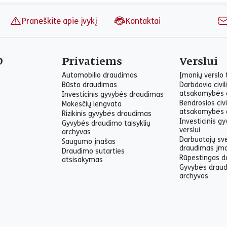
Praneškite apie įvykį
Kontaktai
O
Privatiems
Verslui
Automobilio draudimas
Įmonių verslo
Būsto draudimas
Darbdavio civil
atsakomybės 
Investicinis gyvybės draudimas
Bendrosios civi
Mokesčių lengvata
atsakomybės 
Rizikinis gyvybės draudimas
Investicinis g
Gyvybės draudimo taisyklių
verslui
archyvas
Darbuotojų sv
Saugumo įnašas
draudimas įm
Draudimo sutarties
Rūpestingas d
atsisakymas
Gyvybės draud
archyvas