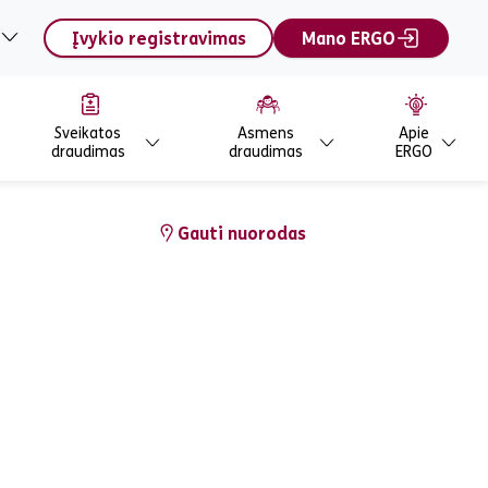
Įvykio registravimas
Mano ERGO
Sveikatos
Asmens
Apie
draudimas
draudimas
ERGO
Gauti nuorodas