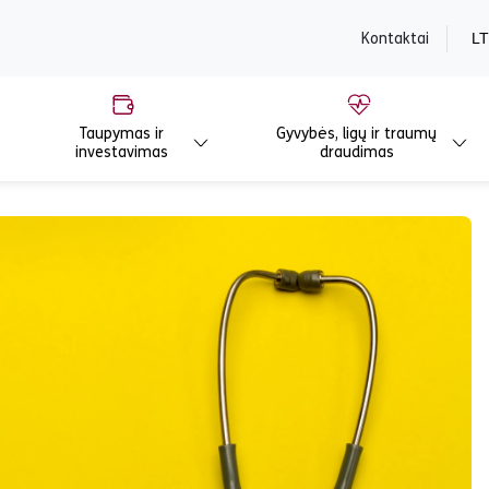
content
Kontaktai
LT
Taupymas ir
Gyvybės, ligų ir traumų
investavimas
draudimas