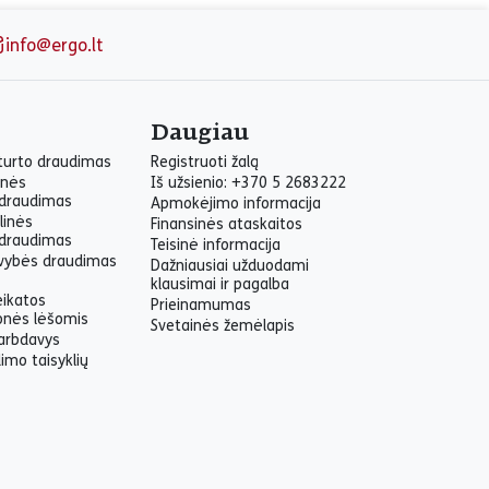
info@ergo.lt
Daugiau
 turto draudimas
Registruoti žalą
inės
Iš užsienio: +370 5 2683222
draudimas
Apmokėjimo informacija
linės
Finansinės ataskaitos
draudimas
Teisinė informacija
yvybės draudimas
Dažniausiai užduodami
klausimai ir pagalba
eikatos
Prieinamumas
onės lėšomis
Svetainės žemėlapis
arbdavys
imo taisyklių