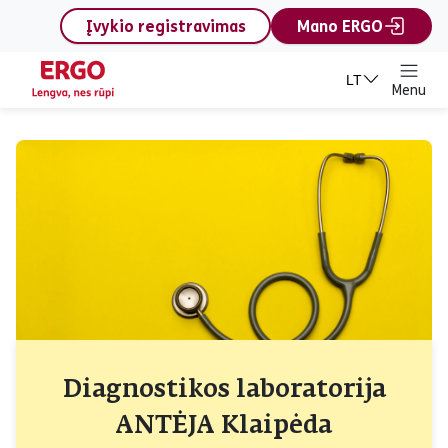
content
Įvykio registravimas
Mano ERGO
LT
Menu
Diagnostikos laboratorija
ANTĖJA Klaipėda