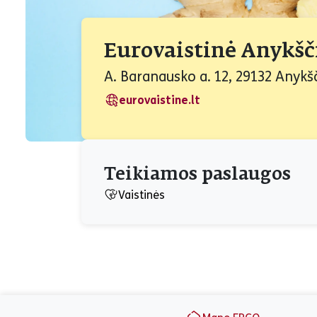
Eurovaistinė Anykšč
A. Baranausko a. 12, 29132 Anykšč
eurovaistine.lt
Teikiamos paslaugos
Vaistinės
Puslapio apačia