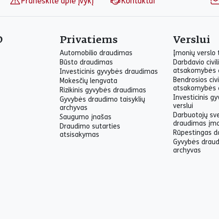
Praneškite apie įvykį
Kontaktai
O
Privatiems
Verslui
Automobilio draudimas
Įmonių verslo
Būsto draudimas
Darbdavio civil
atsakomybės 
Investicinis gyvybės draudimas
Bendrosios civi
Mokesčių lengvata
atsakomybės 
Rizikinis gyvybės draudimas
Investicinis g
Gyvybės draudimo taisyklių
verslui
archyvas
Darbuotojų sv
Saugumo įnašas
draudimas įm
Draudimo sutarties
Rūpestingas d
atsisakymas
Gyvybės draud
archyvas