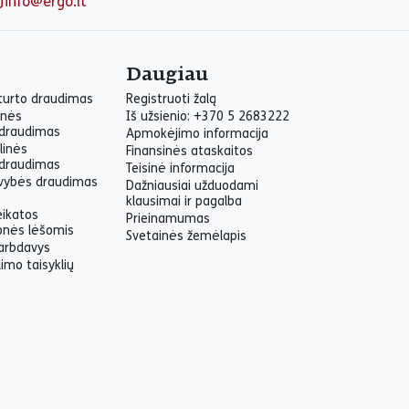
info@ergo.lt
Daugiau
 turto draudimas
Registruoti žalą
inės
Iš užsienio: +370 5 2683222
draudimas
Apmokėjimo informacija
linės
Finansinės ataskaitos
draudimas
Teisinė informacija
yvybės draudimas
Dažniausiai užduodami
klausimai ir pagalba
eikatos
Prieinamumas
onės lėšomis
Svetainės žemėlapis
arbdavys
imo taisyklių