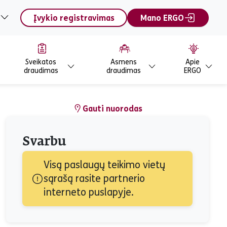
Įvykio registravimas
Mano ERGO
Sveikatos
Asmens
Apie
draudimas
draudimas
ERGO
Gauti nuorodas
Svarbu
Visą paslaugų teikimo vietų 
sąrašą rasite partnerio 
interneto puslapyje.