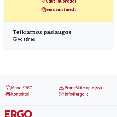
Gauti nuorodas
eurovaistine.lt
Teikiamos paslaugos
Vaistinės
Puslapio apačia
Mano ERGO
Praneškite apie įvykį
Kontaktai
info@ergo.lt