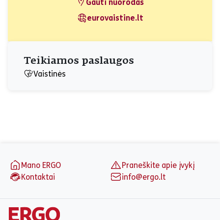
Gauti nuorodas
eurovaistine.lt
Teikiamos paslaugos
Vaistinės
Puslapio apačia
Mano ERGO
Praneškite apie įvykį
Kontaktai
info@ergo.lt