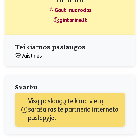
Lithuania
Gauti nuorodas
gintarine.lt
Teikiamos paslaugos
Vaistinės
Svarbu
Visą paslaugų teikimo vietų 
sąrašą rasite partnerio interneto 
puslapyje.