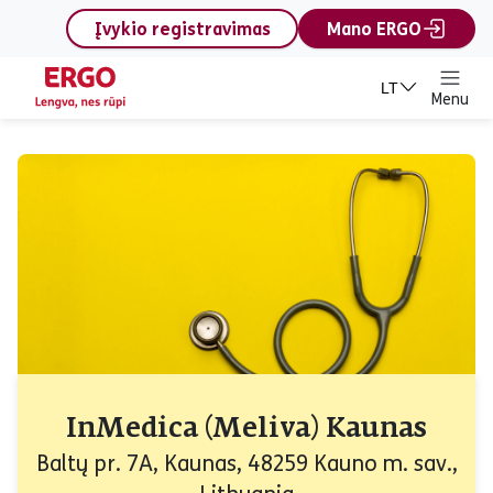
content
Įvykio registravimas
Mano ERGO
LT
Menu
InMedica (Meliva) Kaunas
Baltų pr. 7A, Kaunas, 48259 Kauno m. sav.,