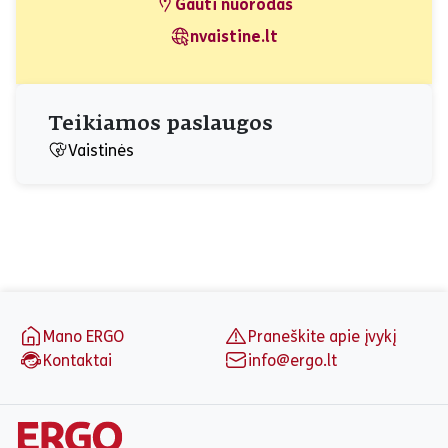
Gauti nuorodas
nvaistine.lt
Teikiamos paslaugos
Vaistinės
Puslapio apačia
Mano ERGO
Praneškite apie įvykį
Kontaktai
info@ergo.lt