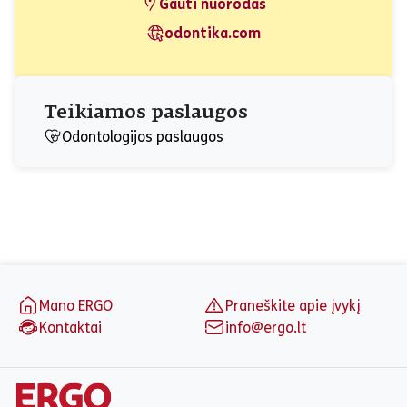
Gauti nuorodas
odontika.com
Teikiamos paslaugos
Odontologijos paslaugos
Puslapio apačia
Mano ERGO
Praneškite apie įvykį
Kontaktai
info@ergo.lt