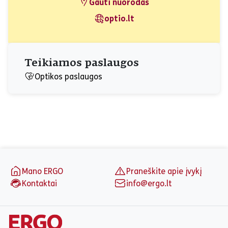
Gauti nuorodas
optio.lt
Teikiamos paslaugos
Optikos paslaugos
Puslapio apačia
Mano ERGO
Praneškite apie įvykį
Kontaktai
info@ergo.lt