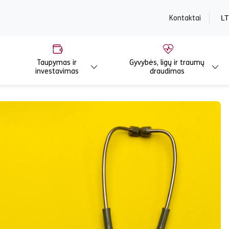
content
Kontaktai
LT
Taupymas ir
Gyvybės, ligų ir traumų
investavimas
draudimas