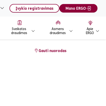
Įvykio registravimas
Mano ERGO
Sveikatos
Asmens
Apie
draudimas
draudimas
ERGO
Gauti nuorodas