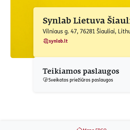
Synlab Lietuva Šiauli
Vilniaus g. 47, 76281 Šiauliai, Lit
synlab.lt
Teikiamos paslaugos
Sveikatos priežiūros paslaugos
Puslapio apačia