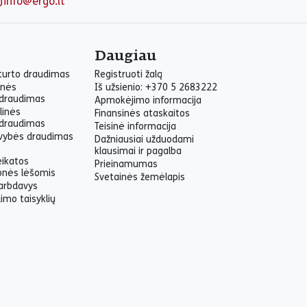
info@ergo.lt
Daugiau
 turto draudimas
Registruoti žalą
inės
Iš užsienio: +370 5 2683222
draudimas
Apmokėjimo informacija
linės
Finansinės ataskaitos
draudimas
Teisinė informacija
yvybės draudimas
Dažniausiai užduodami
klausimai ir pagalba
eikatos
Prieinamumas
onės lėšomis
Svetainės žemėlapis
arbdavys
imo taisyklių