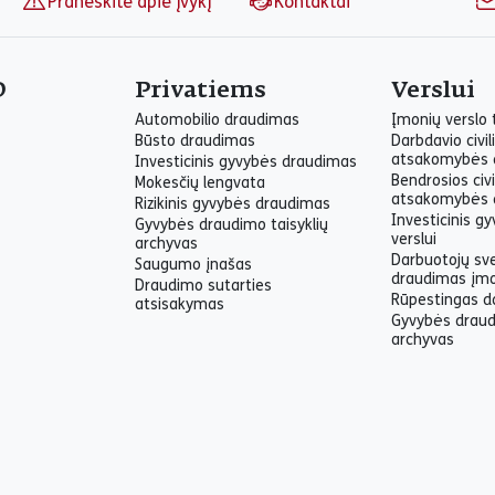
Praneškite apie įvykį
Kontaktai
O
Privatiems
Verslui
Automobilio draudimas
Įmonių verslo
Būsto draudimas
Darbdavio civil
atsakomybės 
Investicinis gyvybės draudimas
Bendrosios civi
Mokesčių lengvata
atsakomybės 
Rizikinis gyvybės draudimas
Investicinis g
Gyvybės draudimo taisyklių
verslui
archyvas
Darbuotojų sv
Saugumo įnašas
draudimas įm
Draudimo sutarties
Rūpestingas d
atsisakymas
Gyvybės draud
archyvas